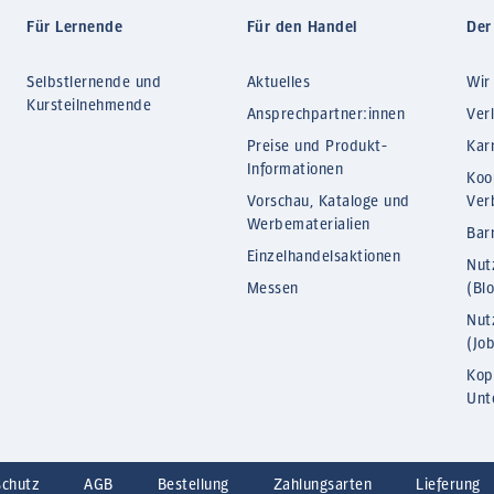
Für Lernende
Für den Handel
Der
Selbstlernende und
Aktuelles
Wir
Kursteilnehmende
Ansprechpartner:innen
Ver
Preise und Produkt-
Kar
Informationen
Koo
Vorschau, Kataloge und
Ver
Werbematerialien
Barr
Einzelhandelsaktionen
Nut
Messen
(Bl
Nut
(Jo
Kop
Unt
schutz
AGB
Bestellung
Zahlungsarten
Lieferung