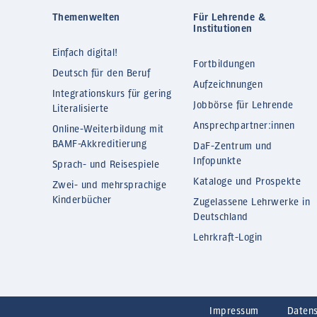
Themenwelten
Für Lehrende &
Institutionen
Einfach digital!
Fortbildungen
Deutsch für den Beruf
Aufzeichnungen
Integrationskurs für gering
Jobbörse für Lehrende
Literalisierte
Ansprechpartner:innen
Online-Weiterbildung mit
BAMF-Akkreditierung
DaF-Zentrum und
Infopunkte
Sprach- und Reisespiele
Kataloge und Prospekte
Zwei- und mehrsprachige
Kinderbücher
Zugelassene Lehrwerke in
Deutschland
Lehrkraft-Login
Impressum
Daten