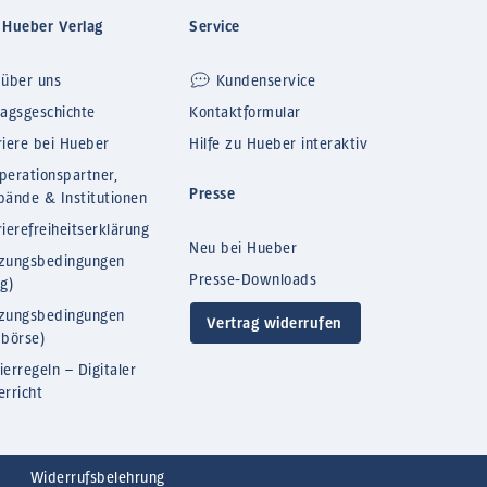
 Hueber Verlag
Service
 über uns
Kundenservice
lagsgeschichte
Kontaktformular
riere bei Hueber
Hilfe zu Hueber interaktiv
perationspartner,
Presse
bände & Institutionen
ierefreiheitserklärung
Neu bei Hueber
zungsbedingungen
Presse-Downloads
og)
zungsbedingungen
Vertrag widerrufen
bbörse)
ierregeln – Digitaler
erricht
Widerrufsbelehrung