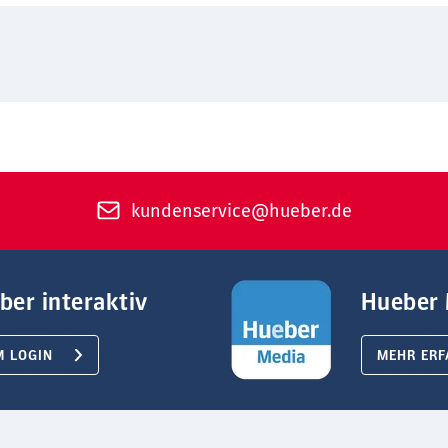
kundenservice@hueber.de
ber interaktiv
Hueber 
M LOGIN
MEHR ERF