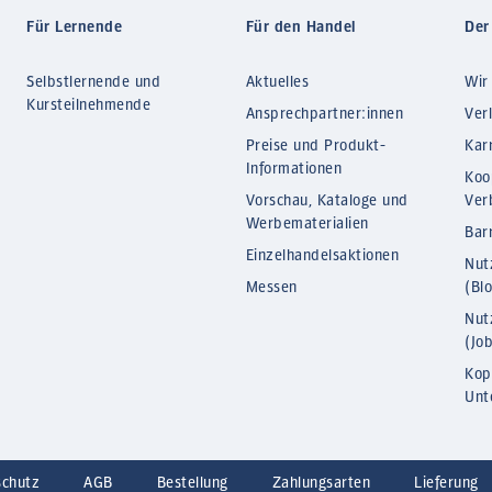
Für Lernende
Für den Handel
Der
Selbstlernende und
Aktuelles
Wir
Kursteilnehmende
Ansprechpartner:innen
Ver
Preise und Produkt-
Kar
Informationen
Koo
Vorschau, Kataloge und
Ver
Werbematerialien
Barr
Einzelhandelsaktionen
Nut
Messen
(Bl
Nut
(Jo
Kop
Unt
schutz
AGB
Bestellung
Zahlungsarten
Lieferung