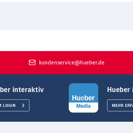
kundenservice@hueber.de
ber interaktiv
Hueber 
M LOGIN
MEHR ERF