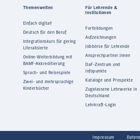
Themenwelten
Für Lehrende &
Institutionen
Einfach digital!
Fortbildungen
Deutsch für den Beruf
Aufzeichnungen
Integrationskurs für gering
Jobbörse für Lehrende
Literalisierte
Ansprechpartner:innen
Online-Weiterbildung mit
BAMF-Akkreditierung
DaF-Zentrum und
Infopunkte
Sprach- und Reisespiele
Kataloge und Prospekte
Zwei- und mehrsprachige
Kinderbücher
Zugelassene Lehrwerke in
Deutschland
Lehrkraft-Login
Impressum
Daten