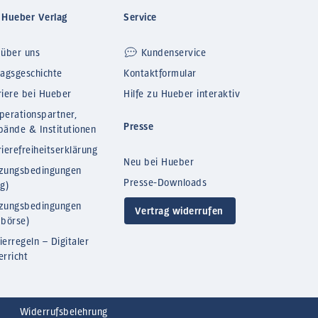
 Hueber Verlag
Service
 über uns
Kundenservice
lagsgeschichte
Kontaktformular
riere bei Hueber
Hilfe zu Hueber interaktiv
perationspartner,
Presse
bände & Institutionen
ierefreiheitserklärung
Neu bei Hueber
zungsbedingungen
Presse-Downloads
og)
zungsbedingungen
Vertrag widerrufen
bbörse)
ierregeln – Digitaler
erricht
Widerrufsbelehrung