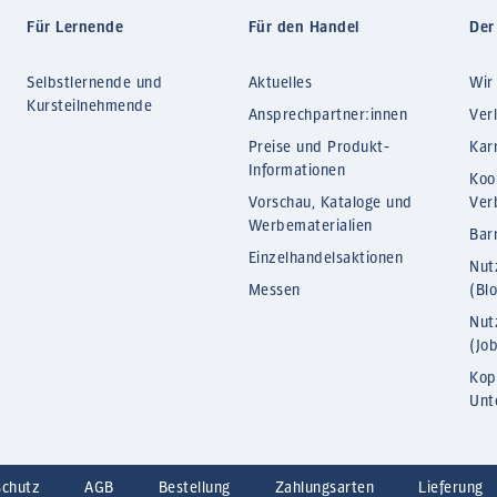
Für Lernende
Für den Handel
Der
Selbstlernende und
Aktuelles
Wir
Kursteilnehmende
Ansprechpartner:innen
Ver
Preise und Produkt-
Kar
Informationen
Koo
Vorschau, Kataloge und
Ver
Werbematerialien
Barr
Einzelhandelsaktionen
Nut
Messen
(Bl
Nut
(Jo
Kop
Unt
schutz
AGB
Bestellung
Zahlungsarten
Lieferung