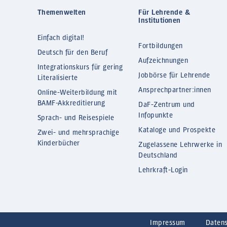
Themenwelten
Für Lehrende &
Institutionen
Einfach digital!
Fortbildungen
Deutsch für den Beruf
Aufzeichnungen
Integrationskurs für gering
Jobbörse für Lehrende
Literalisierte
Ansprechpartner:innen
Online-Weiterbildung mit
BAMF-Akkreditierung
DaF-Zentrum und
Infopunkte
Sprach- und Reisespiele
Kataloge und Prospekte
Zwei- und mehrsprachige
Kinderbücher
Zugelassene Lehrwerke in
Deutschland
Lehrkraft-Login
Impressum
Daten