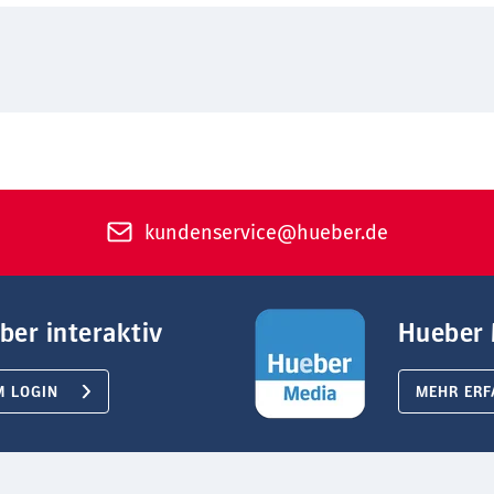
kundenservice@hueber.de
ber interaktiv
Hueber 
M LOGIN
MEHR ERF