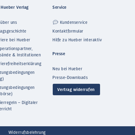
 Hueber Verlag
Service
 über uns
Kundenservice
lagsgeschichte
Kontaktformular
riere bei Hueber
Hilfe zu Hueber interaktiv
perationspartner,
Presse
bände & Institutionen
ierefreiheitserklärung
Neu bei Hueber
zungsbedingungen
Presse-Downloads
og)
zungsbedingungen
Vertrag widerrufen
bbörse)
ierregeln – Digitaler
erricht
Widerrufsbelehrung