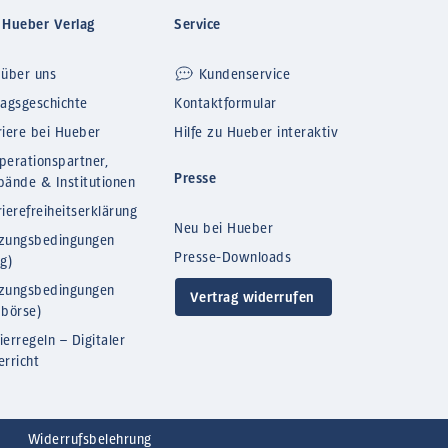
 Hueber Verlag
Service
 über uns
Kundenservice
lagsgeschichte
Kontaktformular
riere bei Hueber
Hilfe zu Hueber interaktiv
perationspartner,
Presse
bände & Institutionen
ierefreiheitserklärung
Neu bei Hueber
zungsbedingungen
Presse-Downloads
og)
zungsbedingungen
Vertrag widerrufen
bbörse)
ierregeln – Digitaler
erricht
Widerrufsbelehrung