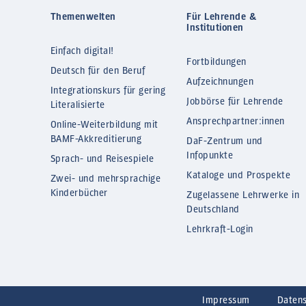
Themenwelten
Für Lehrende &
Institutionen
Einfach digital!
Fortbildungen
Deutsch für den Beruf
Aufzeichnungen
Integrationskurs für gering
Jobbörse für Lehrende
Literalisierte
Ansprechpartner:innen
Online-Weiterbildung mit
BAMF-Akkreditierung
DaF-Zentrum und
Infopunkte
Sprach- und Reisespiele
Kataloge und Prospekte
Zwei- und mehrsprachige
Kinderbücher
Zugelassene Lehrwerke in
Deutschland
Lehrkraft-Login
Impressum
Daten