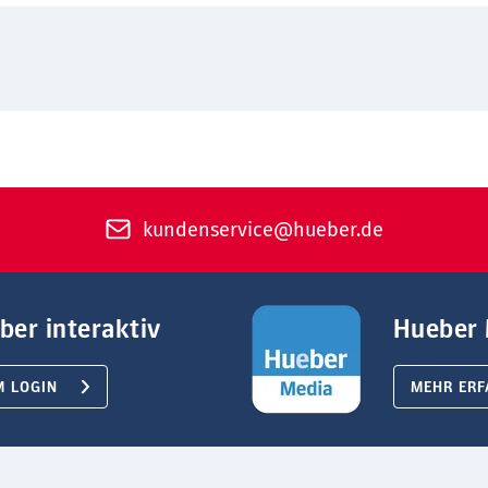
kundenservice@hueber.de
ber interaktiv
Hueber 
M LOGIN
MEHR ERF