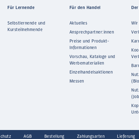
Für Lernende
Für den Handel
Der
Selbstlernende und
Aktuelles
Wir
Kursteilnehmende
Ansprechpartner:innen
Ver
Preise und Produkt-
Kar
Informationen
Koo
Vorschau, Kataloge und
Ver
Werbematerialien
Barr
Einzelhandelsaktionen
Nut
Messen
(Bl
Nut
(Jo
Kop
Unt
schutz
AGB
Bestellung
Zahlungsarten
Lieferung