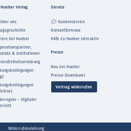
 Hueber Verlag
Service
 über uns
Kundenservice
lagsgeschichte
Kontaktformular
riere bei Hueber
Hilfe zu Hueber interaktiv
perationspartner,
Presse
bände & Institutionen
ierefreiheitserklärung
Neu bei Hueber
zungsbedingungen
Presse-Downloads
og)
zungsbedingungen
Vertrag widerrufen
bbörse)
ierregeln – Digitaler
erricht
Widerrufsbelehrung