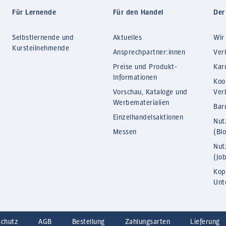
Für Lernende
Für den Handel
Der
Selbstlernende und
Aktuelles
Wir
Kursteilnehmende
Ansprechpartner:innen
Ver
Preise und Produkt-
Kar
Informationen
Koo
Vorschau, Kataloge und
Ver
Werbematerialien
Barr
Einzelhandelsaktionen
Nut
Messen
(Bl
Nut
(Jo
Kop
Unt
schutz
AGB
Bestellung
Zahlungsarten
Lieferung