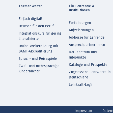
Themenwelten
Für Lehrende &
Institutionen
Einfach digital!
Fortbildungen
Deutsch für den Beruf
Aufzeichnungen
Integrationskurs für gering
Jobbörse für Lehrende
Literalisierte
Ansprechpartner:innen
Online-Weiterbildung mit
BAMF-Akkreditierung
DaF-Zentrum und
Infopunkte
Sprach- und Reisespiele
Kataloge und Prospekte
Zwei- und mehrsprachige
Kinderbücher
Zugelassene Lehrwerke in
Deutschland
Lehrkraft-Login
Impressum
Daten