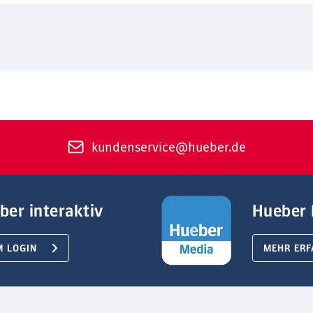
kundenservice@hueber.de
ber interaktiv
Hueber 
M LOGIN
MEHR ERF