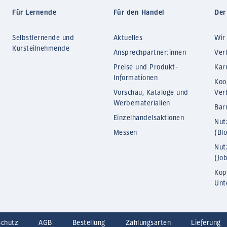
Für Lernende
Für den Handel
Der
Selbstlernende und
Aktuelles
Wir
Kursteilnehmende
Ansprechpartner:innen
Ver
Preise und Produkt-
Kar
Informationen
Koo
Vorschau, Kataloge und
Ver
Werbematerialien
Barr
Einzelhandelsaktionen
Nut
Messen
(Bl
Nut
(Jo
Kop
Unt
schutz
AGB
Bestellung
Zahlungsarten
Lieferung