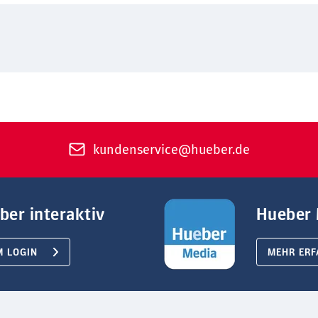
kundenservice@hueber.de
ber interaktiv
Hueber 
M LOGIN
MEHR ERF