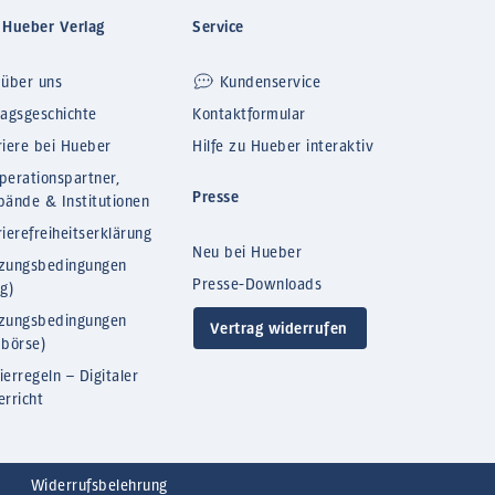
 Hueber Verlag
Service
 über uns
Kundenservice
lagsgeschichte
Kontaktformular
riere bei Hueber
Hilfe zu Hueber interaktiv
perationspartner,
Presse
bände & Institutionen
ierefreiheitserklärung
Neu bei Hueber
zungsbedingungen
Presse-Downloads
og)
zungsbedingungen
Vertrag widerrufen
bbörse)
ierregeln – Digitaler
erricht
Widerrufsbelehrung