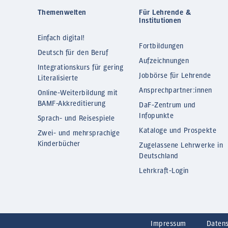
Themenwelten
Für Lehrende &
Institutionen
Einfach digital!
Fortbildungen
Deutsch für den Beruf
Aufzeichnungen
Integrationskurs für gering
Jobbörse für Lehrende
Literalisierte
Ansprechpartner:innen
Online-Weiterbildung mit
BAMF-Akkreditierung
DaF-Zentrum und
Infopunkte
Sprach- und Reisespiele
Kataloge und Prospekte
Zwei- und mehrsprachige
Kinderbücher
Zugelassene Lehrwerke in
Deutschland
Lehrkraft-Login
Impressum
Daten