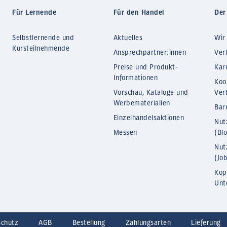
Für Lernende
Für den Handel
Der
Selbstlernende und
Aktuelles
Wir
Kursteilnehmende
Ansprechpartner:innen
Ver
Preise und Produkt-
Kar
Informationen
Koo
Vorschau, Kataloge und
Ver
Werbematerialien
Barr
Einzelhandelsaktionen
Nut
Messen
(Bl
Nut
(Jo
Kop
Unt
schutz
AGB
Bestellung
Zahlungsarten
Lieferung