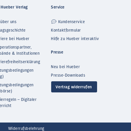
 Hueber Verlag
Service
 über uns
Kundenservice
lagsgeschichte
Kontaktformular
riere bei Hueber
Hilfe zu Hueber interaktiv
perationspartner,
Presse
bände & Institutionen
ierefreiheitserklärung
Neu bei Hueber
zungsbedingungen
Presse-Downloads
og)
zungsbedingungen
Vertrag widerrufen
bbörse)
ierregeln – Digitaler
erricht
Widerrufsbelehrung