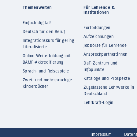
Themenwelten
Für Lehrende &
Institutionen
Einfach digital!
Fortbildungen
Deutsch für den Beruf
Aufzeichnungen
Integrationskurs für gering
Jobbörse für Lehrende
Literalisierte
Ansprechpartner:innen
Online-Weiterbildung mit
BAMF-Akkreditierung
DaF-Zentrum und
Infopunkte
Sprach- und Reisespiele
Kataloge und Prospekte
Zwei- und mehrsprachige
Kinderbücher
Zugelassene Lehrwerke in
Deutschland
Lehrkraft-Login
Impressum
Daten