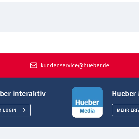
kundenservice@hueber.de
ber interaktiv
Hueber 
M LOGIN
MEHR ERF