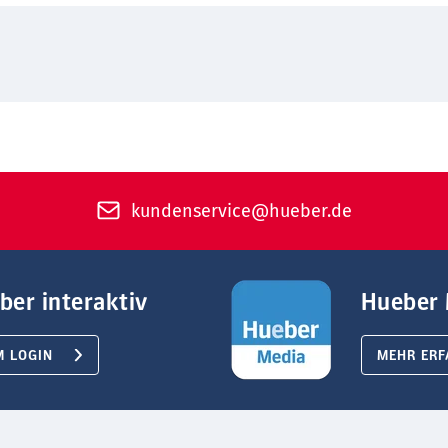
kundenservice@hueber.de
ber interaktiv
Hueber 
M LOGIN
MEHR ERF