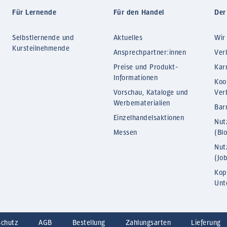
Für Lernende
Für den Handel
Der
Selbstlernende und
Aktuelles
Wir
Kursteilnehmende
Ansprechpartner:innen
Ver
Preise und Produkt-
Kar
Informationen
Koo
Vorschau, Kataloge und
Ver
Werbematerialien
Barr
Einzelhandelsaktionen
Nut
Messen
(Bl
Nut
(Jo
Kop
Unt
schutz
AGB
Bestellung
Zahlungsarten
Lieferung