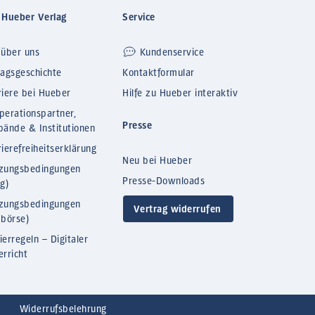
 Hueber Verlag
Service
 über uns
Kundenservice
lagsgeschichte
Kontaktformular
riere bei Hueber
Hilfe zu Hueber interaktiv
perationspartner,
Presse
bände & Institutionen
ierefreiheitserklärung
Neu bei Hueber
zungsbedingungen
Presse-Downloads
og)
zungsbedingungen
Vertrag widerrufen
bbörse)
ierregeln – Digitaler
erricht
Widerrufsbelehrung