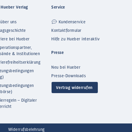
 Hueber Verlag
Service
 über uns
Kundenservice
lagsgeschichte
Kontaktformular
riere bei Hueber
Hilfe zu Hueber interaktiv
perationspartner,
Presse
bände & Institutionen
ierefreiheitserklärung
Neu bei Hueber
zungsbedingungen
Presse-Downloads
og)
zungsbedingungen
Vertrag widerrufen
bbörse)
ierregeln – Digitaler
erricht
Widerrufsbelehrung