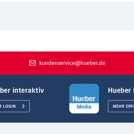
kundenservice@hueber.de
ber interaktiv
Hueber 
M LOGIN
MEHR ERF