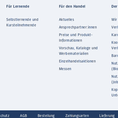
Für Lernende
Für den Handel
Der
Selbstlernende und
Aktuelles
Wir
Kursteilnehmende
Ansprechpartner:innen
Ver
Preise und Produkt-
Kar
Informationen
Koo
Vorschau, Kataloge und
Ver
Werbematerialien
Barr
Einzelhandelsaktionen
Nut
Messen
(Bl
Nut
(Jo
Kop
Unt
schutz
AGB
Bestellung
Zahlungsarten
Lieferung