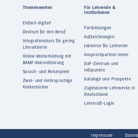
Themenwelten
Für Lehrende &
Institutionen
Einfach digital!
Fortbildungen
Deutsch für den Beruf
Aufzeichnungen
Integrationskurs für gering
Jobbörse für Lehrende
Literalisierte
Ansprechpartner:innen
Online-Weiterbildung mit
BAMF-Akkreditierung
DaF-Zentrum und
Infopunkte
Sprach- und Reisespiele
Kataloge und Prospekte
Zwei- und mehrsprachige
Kinderbücher
Zugelassene Lehrwerke in
Deutschland
Lehrkraft-Login
Impressum
Daten