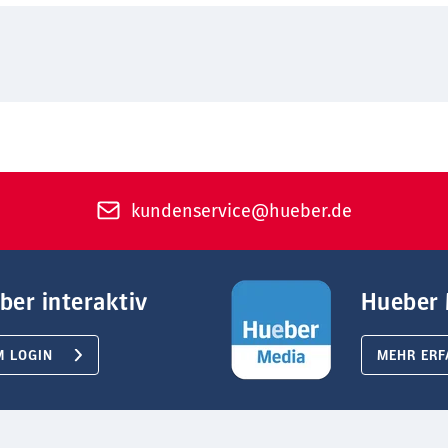
kundenservice@hueber.de
ber interaktiv
Hueber 
M LOGIN
MEHR ERF