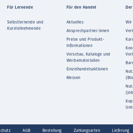
Für Lernende
Für den Handel
Der
Selbstlernende und
Aktuelles
Wir
Kursteilnehmende
Ansprechpartner:innen
Ver
Preise und Produkt-
Kar
Informationen
Koo
Vorschau, Kataloge und
Ver
Werbematerialien
Barr
Einzelhandelsaktionen
Nut
Messen
(Bl
Nut
(Jo
Kop
Unt
schutz
AGB
Bestellung
Zahlungsarten
Lieferung