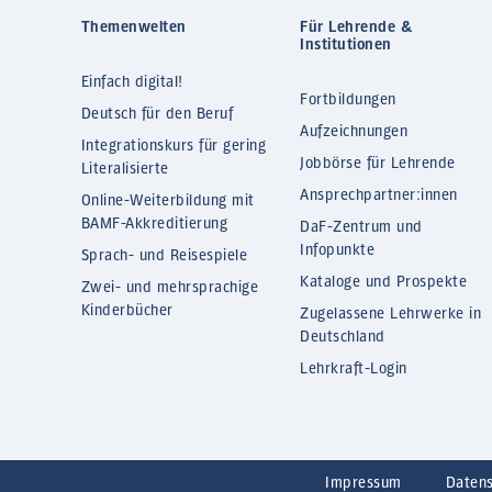
Themenwelten
Für Lehrende &
Institutionen
Einfach digital!
Fortbildungen
Deutsch für den Beruf
Aufzeichnungen
Integrationskurs für gering
Jobbörse für Lehrende
Literalisierte
Ansprechpartner:innen
Online-Weiterbildung mit
BAMF-Akkreditierung
DaF-Zentrum und
Infopunkte
Sprach- und Reisespiele
Kataloge und Prospekte
Zwei- und mehrsprachige
Kinderbücher
Zugelassene Lehrwerke in
Deutschland
Lehrkraft-Login
Impressum
Daten