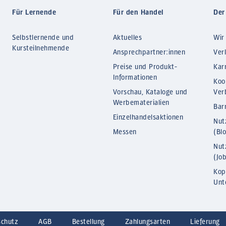
Für Lernende
Für den Handel
Der
Selbstlernende und
Aktuelles
Wir
Kursteilnehmende
Ansprechpartner:innen
Ver
Preise und Produkt-
Kar
Informationen
Koo
Vorschau, Kataloge und
Ver
Werbematerialien
Barr
Einzelhandelsaktionen
Nut
Messen
(Bl
Nut
(Jo
Kop
Unt
schutz
AGB
Bestellung
Zahlungsarten
Lieferung