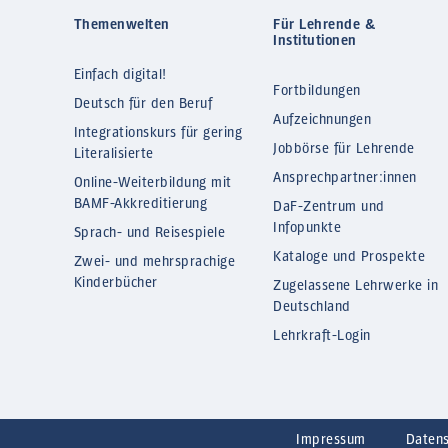
Themenwelten
Für Lehrende &
Institutionen
Einfach digital!
Fortbildungen
Deutsch für den Beruf
Aufzeichnungen
Integrationskurs für gering
Jobbörse für Lehrende
Literalisierte
Ansprechpartner:innen
Online-Weiterbildung mit
BAMF-Akkreditierung
DaF-Zentrum und
Infopunkte
Sprach- und Reisespiele
Kataloge und Prospekte
Zwei- und mehrsprachige
Kinderbücher
Zugelassene Lehrwerke in
Deutschland
Lehrkraft-Login
Impressum
Daten