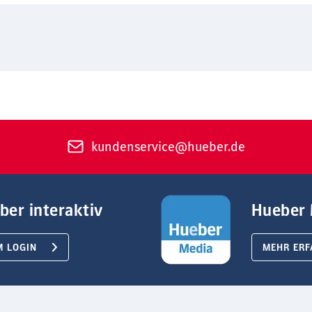
kundenservice@hueber.de
ber interaktiv
Hueber 
M LOGIN
MEHR ERF