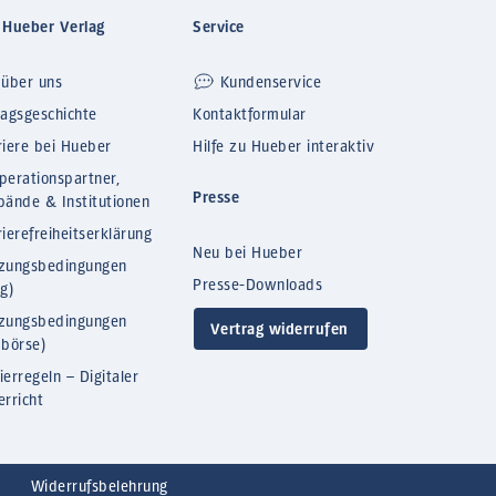
 Hueber Verlag
Service
 über uns
Kundenservice
lagsgeschichte
Kontaktformular
riere bei Hueber
Hilfe zu Hueber interaktiv
perationspartner,
Presse
bände & Institutionen
ierefreiheitserklärung
Neu bei Hueber
zungsbedingungen
Presse-Downloads
og)
zungsbedingungen
Vertrag widerrufen
bbörse)
ierregeln – Digitaler
erricht
Widerrufsbelehrung