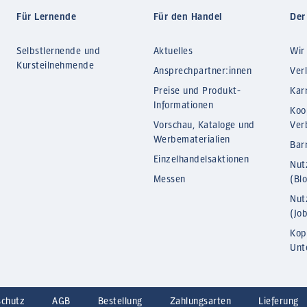
Für Lernende
Für den Handel
Der
Selbstlernende und
Aktuelles
Wir
Kursteilnehmende
Ansprechpartner:innen
Ver
Preise und Produkt-
Kar
Informationen
Koo
Vorschau, Kataloge und
Ver
Werbematerialien
Barr
Einzelhandelsaktionen
Nut
Messen
(Bl
Nut
(Jo
Kop
Unt
schutz
AGB
Bestellung
Zahlungsarten
Lieferung