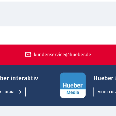
kundenservice@hueber.de
ber interaktiv
Hueber 
M LOGIN
MEHR ERF