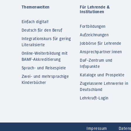
Themenwelten
Für Lehrende &
Institutionen
Einfach digital!
Fortbildungen
Deutsch für den Beruf
Aufzeichnungen
Integrationskurs für gering
Jobbörse für Lehrende
Literalisierte
Ansprechpartner:innen
Online-Weiterbildung mit
BAMF-Akkreditierung
DaF-Zentrum und
Infopunkte
Sprach- und Reisespiele
Kataloge und Prospekte
Zwei- und mehrsprachige
Kinderbücher
Zugelassene Lehrwerke in
Deutschland
Lehrkraft-Login
Impressum
Daten