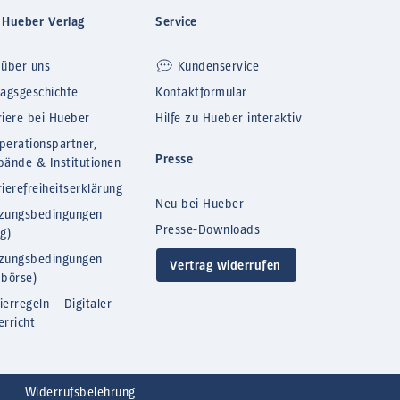
 Hueber Verlag
Service
 über uns
Kundenservice
lagsgeschichte
Kontaktformular
riere bei Hueber
Hilfe zu Hueber interaktiv
perationspartner,
Presse
bände & Institutionen
ierefreiheitserklärung
Neu bei Hueber
zungsbedingungen
Presse-Downloads
og)
zungsbedingungen
Vertrag widerrufen
bbörse)
ierregeln – Digitaler
erricht
Widerrufsbelehrung