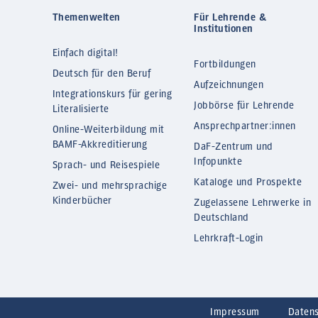
Themenwelten
Für Lehrende &
Institutionen
Einfach digital!
Fortbildungen
Deutsch für den Beruf
Aufzeichnungen
Integrationskurs für gering
Jobbörse für Lehrende
Literalisierte
Ansprechpartner:innen
Online-Weiterbildung mit
BAMF-Akkreditierung
DaF-Zentrum und
Infopunkte
Sprach- und Reisespiele
Kataloge und Prospekte
Zwei- und mehrsprachige
Kinderbücher
Zugelassene Lehrwerke in
Deutschland
Lehrkraft-Login
Impressum
Daten