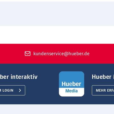
kundenservice@hueber.de
ber interaktiv
Hueber 
M LOGIN
MEHR ERF