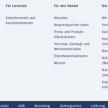
Für Lernende
Für den Handel
Der
Selbstlernende und
Aktuelles
Wir
Kursteilnehmende
Ansprechpartner:innen
Ver
Preise und Produkt-
Kar
Informationen
Koo
Vorschau, Kataloge und
Ver
Werbematerialien
Barr
Einzelhandelsaktionen
Nut
Messen
(Bl
Nut
(Jo
Kop
Unt
schutz
AGB
Bestellung
Zahlungsarten
Lieferung