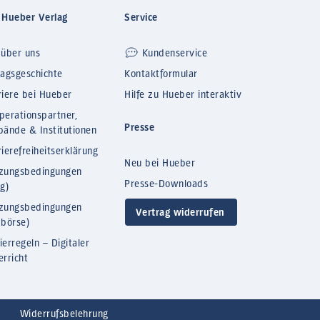
 Hueber Verlag
Service
 über uns
Kundenservice
lagsgeschichte
Kontaktformular
riere bei Hueber
Hilfe zu Hueber interaktiv
perationspartner,
Presse
bände & Institutionen
ierefreiheitserklärung
Neu bei Hueber
zungsbedingungen
Presse-Downloads
og)
zungsbedingungen
Vertrag widerrufen
bbörse)
ierregeln – Digitaler
erricht
Widerrufsbelehrung