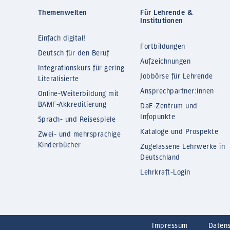
Themenwelten
Für Lehrende &
Institutionen
Einfach digital!
Fortbildungen
Deutsch für den Beruf
Aufzeichnungen
Integrationskurs für gering
Jobbörse für Lehrende
Literalisierte
Ansprechpartner:innen
Online-Weiterbildung mit
BAMF-Akkreditierung
DaF-Zentrum und
Infopunkte
Sprach- und Reisespiele
Kataloge und Prospekte
Zwei- und mehrsprachige
Kinderbücher
Zugelassene Lehrwerke in
Deutschland
Lehrkraft-Login
Impressum
Daten