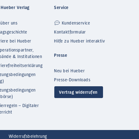
 Hueber Verlag
Service
 über uns
Kundenservice
lagsgeschichte
Kontaktformular
riere bei Hueber
Hilfe zu Hueber interaktiv
perationspartner,
Presse
bände & Institutionen
ierefreiheitserklärung
Neu bei Hueber
zungsbedingungen
Presse-Downloads
og)
zungsbedingungen
Vertrag widerrufen
bbörse)
ierregeln – Digitaler
erricht
Widerrufsbelehrung