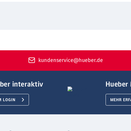
kundenservice@hueber.de
ber interaktiv
Hueber 
M LOGIN
MEHR ERF