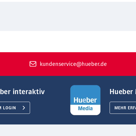
kundenservice@hueber.de
ber interaktiv
Hueber 
M LOGIN
MEHR ERF