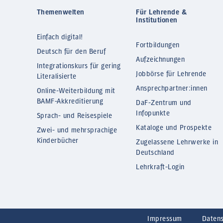
Themenwelten
Für Lehrende &
Institutionen
Einfach digital!
Fortbildungen
Deutsch für den Beruf
Aufzeichnungen
Integrationskurs für gering
Jobbörse für Lehrende
Literalisierte
Ansprechpartner:innen
Online-Weiterbildung mit
BAMF-Akkreditierung
DaF-Zentrum und
Infopunkte
Sprach- und Reisespiele
Kataloge und Prospekte
Zwei- und mehrsprachige
Kinderbücher
Zugelassene Lehrwerke in
Deutschland
Lehrkraft-Login
Impressum
Daten