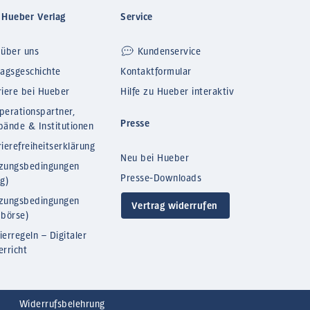
 Hueber Verlag
Service
 über uns
Kundenservice
lagsgeschichte
Kontaktformular
riere bei Hueber
Hilfe zu Hueber interaktiv
perationspartner,
Presse
bände & Institutionen
ierefreiheitserklärung
Neu bei Hueber
zungsbedingungen
Presse-Downloads
og)
zungsbedingungen
Vertrag widerrufen
bbörse)
ierregeln – Digitaler
erricht
Widerrufsbelehrung