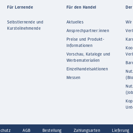
Für Lernende
Für den Handel
Der
Selbstlernende und
Aktuelles
Wir
Kursteilnehmende
Ansprechpartner:innen
Ver
Preise und Produkt-
Kar
Informationen
Koo
Vorschau, Kataloge und
Ver
Werbematerialien
Barr
Einzelhandelsaktionen
Nut
Messen
(Bl
Nut
(Jo
Kop
Unt
schutz
AGB
Bestellung
Zahlungsarten
Lieferung