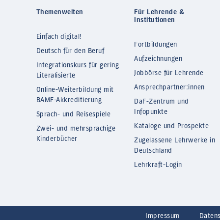
Themenwelten
Für Lehrende &
Institutionen
Einfach digital!
Fortbildungen
Deutsch für den Beruf
Aufzeichnungen
Integrationskurs für gering
Jobbörse für Lehrende
Literalisierte
Ansprechpartner:innen
Online-Weiterbildung mit
BAMF-Akkreditierung
DaF-Zentrum und
Infopunkte
Sprach- und Reisespiele
Kataloge und Prospekte
Zwei- und mehrsprachige
Kinderbücher
Zugelassene Lehrwerke in
Deutschland
Lehrkraft-Login
Impressum
Daten