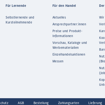
Für Lernende
Für den Handel
Der
Selbstlernende und
Aktuelles
Wir
Kursteilnehmende
Ansprechpartner:innen
Ver
Preise und Produkt-
Kar
Informationen
Koo
Vorschau, Kataloge und
Ver
Werbematerialien
Barr
Einzelhandelsaktionen
Nut
Messen
(Bl
Nut
(Jo
Kop
Unt
schutz
AGB
Bestellung
Zahlungsarten
Lieferung