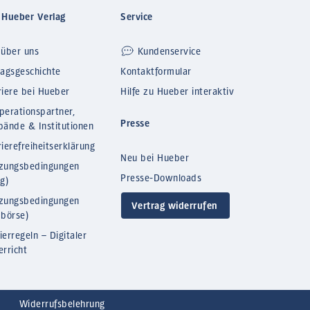
 Hueber Verlag
Service
 über uns
Kundenservice
lagsgeschichte
Kontaktformular
riere bei Hueber
Hilfe zu Hueber interaktiv
perationspartner,
Presse
bände & Institutionen
ierefreiheitserklärung
Neu bei Hueber
zungsbedingungen
Presse-Downloads
og)
zungsbedingungen
Vertrag widerrufen
bbörse)
ierregeln – Digitaler
erricht
Widerrufsbelehrung