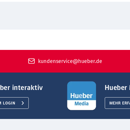
kundenservice@hueber.de
ber interaktiv
Hueber 
M LOGIN
MEHR ERF