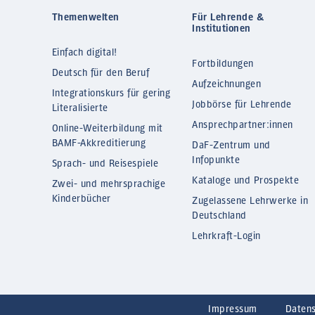
Themenwelten
Für Lehrende &
Institutionen
Einfach digital!
Fortbildungen
Deutsch für den Beruf
Aufzeichnungen
Integrationskurs für gering
Jobbörse für Lehrende
Literalisierte
Ansprechpartner:innen
Online-Weiterbildung mit
BAMF-Akkreditierung
DaF-Zentrum und
Infopunkte
Sprach- und Reisespiele
Kataloge und Prospekte
Zwei- und mehrsprachige
Kinderbücher
Zugelassene Lehrwerke in
Deutschland
Lehrkraft-Login
Impressum
Daten