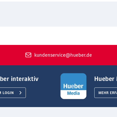
kundenservice@hueber.de
ber interaktiv
Hueber 
M LOGIN
MEHR ERF