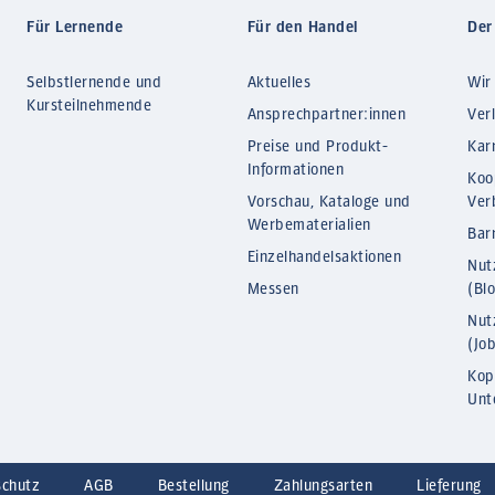
Für Lernende
Für den Handel
Der
Selbstlernende und
Aktuelles
Wir
Kursteilnehmende
Ansprechpartner:innen
Ver
Preise und Produkt-
Kar
Informationen
Koo
Vorschau, Kataloge und
Ver
Werbematerialien
Barr
Einzelhandelsaktionen
Nut
Messen
(Bl
Nut
(Jo
Kop
Unt
schutz
AGB
Bestellung
Zahlungsarten
Lieferung