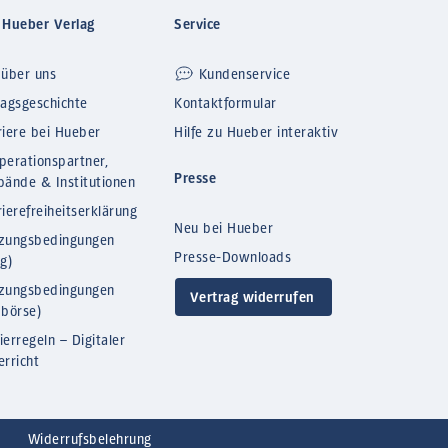
 Hueber Verlag
Service
 über uns
Kundenservice
lagsgeschichte
Kontaktformular
riere bei Hueber
Hilfe zu Hueber interaktiv
perationspartner,
Presse
bände & Institutionen
ierefreiheitserklärung
Neu bei Hueber
zungsbedingungen
Presse-Downloads
og)
zungsbedingungen
Vertrag widerrufen
bbörse)
ierregeln – Digitaler
erricht
Widerrufsbelehrung