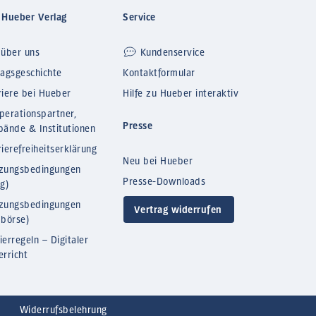
 Hueber Verlag
Service
 über uns
Kundenservice
lagsgeschichte
Kontaktformular
riere bei Hueber
Hilfe zu Hueber interaktiv
perationspartner,
Presse
bände & Institutionen
ierefreiheitserklärung
Neu bei Hueber
zungsbedingungen
Presse-Downloads
og)
zungsbedingungen
Vertrag widerrufen
bbörse)
ierregeln – Digitaler
erricht
Widerrufsbelehrung