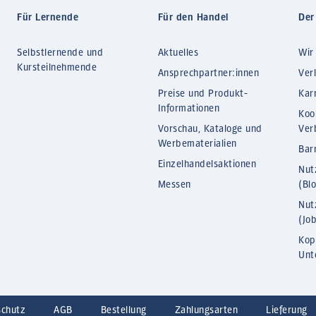
Für Lernende
Für den Handel
Der
Selbstlernende und
Aktuelles
Wir
Kursteilnehmende
Ansprechpartner:innen
Ver
Preise und Produkt-
Kar
Informationen
Koo
Vorschau, Kataloge und
Ver
Werbematerialien
Barr
Einzelhandelsaktionen
Nut
Messen
(Bl
Nut
(Jo
Kop
Unt
schutz
AGB
Bestellung
Zahlungsarten
Lieferung