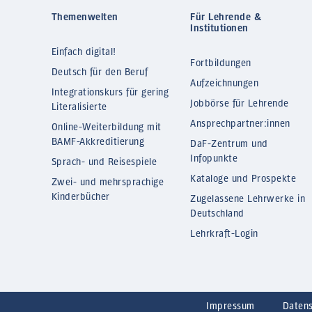
Themenwelten
Für Lehrende &
Institutionen
Einfach digital!
Fortbildungen
Deutsch für den Beruf
Aufzeichnungen
Integrationskurs für gering
Jobbörse für Lehrende
Literalisierte
Ansprechpartner:innen
Online-Weiterbildung mit
BAMF-Akkreditierung
DaF-Zentrum und
Infopunkte
Sprach- und Reisespiele
Kataloge und Prospekte
Zwei- und mehrsprachige
Kinderbücher
Zugelassene Lehrwerke in
Deutschland
Lehrkraft-Login
Impressum
Daten