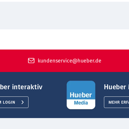
kundenservice@hueber.de
ber interaktiv
Hueber 
M LOGIN
MEHR ERF