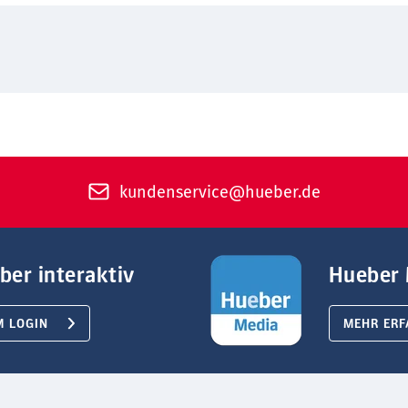
kundenservice@hueber.de
ber interaktiv
Hueber 
M LOGIN
MEHR ERF