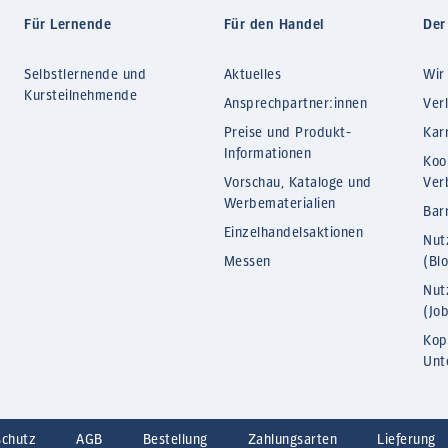
Für Lernende
Für den Handel
Der
Selbstlernende und
Aktuelles
Wir
Kursteilnehmende
Ansprechpartner:innen
Ver
Preise und Produkt-
Kar
Informationen
Koo
Vorschau, Kataloge und
Ver
Werbematerialien
Barr
Einzelhandelsaktionen
Nut
Messen
(Bl
Nut
(Jo
Kop
Unt
schutz
AGB
Bestellung
Zahlungsarten
Lieferung