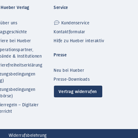
 Hueber Verlag
Service
 über uns
Kundenservice
lagsgeschichte
Kontaktformular
riere bei Hueber
Hilfe zu Hueber interaktiv
perationspartner,
Presse
bände & Institutionen
ierefreiheitserklärung
Neu bei Hueber
zungsbedingungen
Presse-Downloads
og)
zungsbedingungen
Vertrag widerrufen
bbörse)
ierregeln – Digitaler
erricht
Widerrufsbelehrung