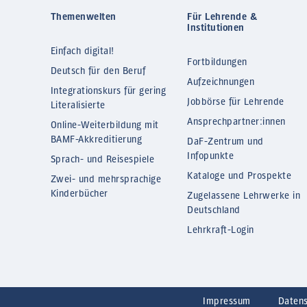
Themenwelten
Für Lehrende &
Institutionen
Einfach digital!
Fortbildungen
Deutsch für den Beruf
Aufzeichnungen
Integrationskurs für gering
Jobbörse für Lehrende
Literalisierte
Ansprechpartner:innen
Online-Weiterbildung mit
BAMF-Akkreditierung
DaF-Zentrum und
Infopunkte
Sprach- und Reisespiele
Kataloge und Prospekte
Zwei- und mehrsprachige
Kinderbücher
Zugelassene Lehrwerke in
Deutschland
Lehrkraft-Login
Impressum
Daten