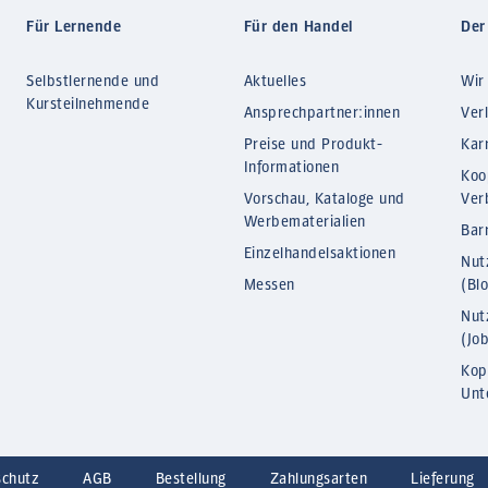
Für Lernende
Für den Handel
Der
Selbstlernende und
Aktuelles
Wir
Kursteilnehmende
Ansprechpartner:innen
Ver
Preise und Produkt-
Kar
Informationen
Koo
Vorschau, Kataloge und
Ver
Werbematerialien
Barr
Einzelhandelsaktionen
Nut
Messen
(Bl
Nut
(Jo
Kop
Unt
schutz
AGB
Bestellung
Zahlungsarten
Lieferung