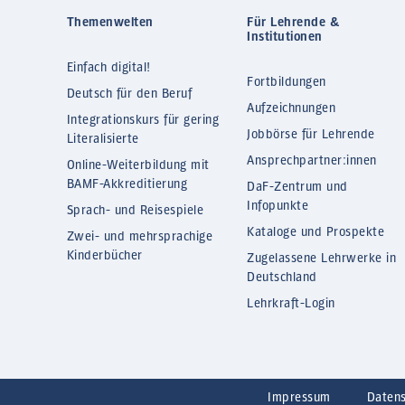
Themenwelten
Für Lehrende &
Institutionen
Einfach digital!
Fortbildungen
Deutsch für den Beruf
Aufzeichnungen
Integrationskurs für gering
Jobbörse für Lehrende
Literalisierte
Ansprechpartner:innen
Online-Weiterbildung mit
BAMF-Akkreditierung
DaF-Zentrum und
Infopunkte
Sprach- und Reisespiele
Kataloge und Prospekte
Zwei- und mehrsprachige
Kinderbücher
Zugelassene Lehrwerke in
Deutschland
Lehrkraft-Login
Impressum
Daten