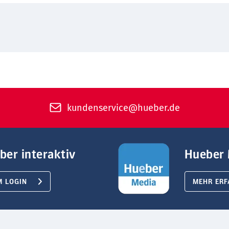
kundenservice@hueber.de
ber interaktiv
Hueber 
M LOGIN
MEHR ERF