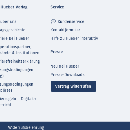
 Hueber Verlag
Service
 über uns
Kundenservice
lagsgeschichte
Kontaktformular
riere bei Hueber
Hilfe zu Hueber interaktiv
perationspartner,
Presse
bände & Institutionen
ierefreiheitserklärung
Neu bei Hueber
zungsbedingungen
Presse-Downloads
og)
zungsbedingungen
Vertrag widerrufen
bbörse)
ierregeln – Digitaler
erricht
Widerrufsbelehrung