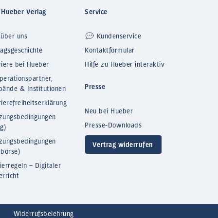
 Hueber Verlag
Service
 über uns
Kundenservice
lagsgeschichte
Kontaktformular
riere bei Hueber
Hilfe zu Hueber interaktiv
perationspartner,
Presse
bände & Institutionen
ierefreiheitserklärung
Neu bei Hueber
zungsbedingungen
Presse-Downloads
og)
zungsbedingungen
Vertrag widerrufen
bbörse)
ierregeln – Digitaler
erricht
Widerrufsbelehrung