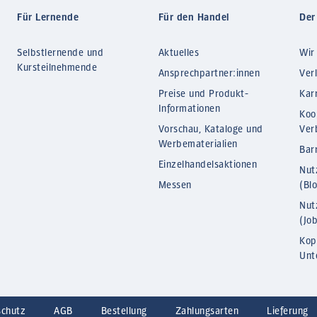
Für Lernende
Für den Handel
Der
Selbstlernende und
Aktuelles
Wir
Kursteilnehmende
Ansprechpartner:innen
Ver
Preise und Produkt-
Kar
Informationen
Koo
Vorschau, Kataloge und
Ver
Werbematerialien
Barr
Einzelhandelsaktionen
Nut
Messen
(Bl
Nut
(Jo
Kop
Unt
schutz
AGB
Bestellung
Zahlungsarten
Lieferung