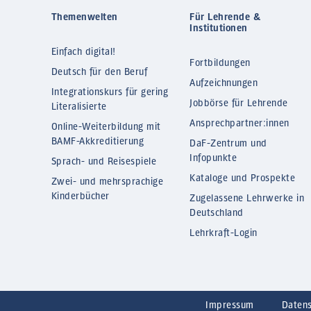
Themenwelten
Für Lehrende &
Institutionen
Einfach digital!
Fortbildungen
Deutsch für den Beruf
Aufzeichnungen
Integrationskurs für gering
Jobbörse für Lehrende
Literalisierte
Ansprechpartner:innen
Online-Weiterbildung mit
BAMF-Akkreditierung
DaF-Zentrum und
Infopunkte
Sprach- und Reisespiele
Kataloge und Prospekte
Zwei- und mehrsprachige
Kinderbücher
Zugelassene Lehrwerke in
Deutschland
Lehrkraft-Login
Impressum
Daten