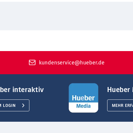
kundenservice@hueber.de
ber interaktiv
Hueber 
M LOGIN
MEHR ERF