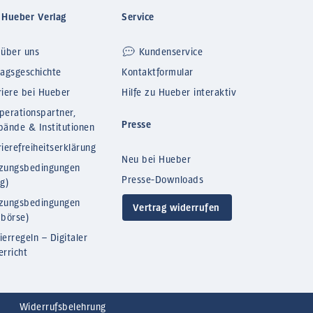
 Hueber Verlag
Service
 über uns
Kundenservice
lagsgeschichte
Kontaktformular
riere bei Hueber
Hilfe zu Hueber interaktiv
perationspartner,
Presse
bände & Institutionen
ierefreiheitserklärung
Neu bei Hueber
zungsbedingungen
Presse-Downloads
og)
zungsbedingungen
Vertrag widerrufen
bbörse)
ierregeln – Digitaler
erricht
Widerrufsbelehrung