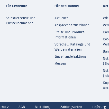
Für Lernende
Für den Handel
Der
Selbstlernende und
Aktuelles
Wir
Kursteilnehmende
Ansprechpartner:innen
Ver
Preise und Produkt-
Kar
Informationen
Koo
Vorschau, Kataloge und
Ver
Werbematerialien
Barr
Einzelhandelsaktionen
Nut
Messen
(Bl
Nut
(Jo
Kop
Unt
schutz
AGB
Bestellung
Zahlungsarten
Lieferung