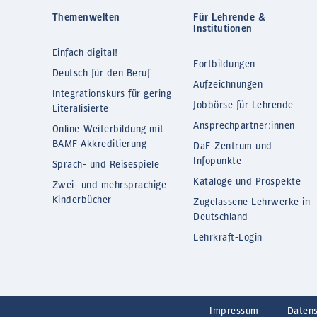
Themenwelten
Für Lehrende &
Institutionen
Einfach digital!
Fortbildungen
Deutsch für den Beruf
Aufzeichnungen
Integrationskurs für gering
Jobbörse für Lehrende
Literalisierte
Ansprechpartner:innen
Online-Weiterbildung mit
BAMF-Akkreditierung
DaF-Zentrum und
Infopunkte
Sprach- und Reisespiele
Kataloge und Prospekte
Zwei- und mehrsprachige
Kinderbücher
Zugelassene Lehrwerke in
Deutschland
Lehrkraft-Login
Impressum
Daten