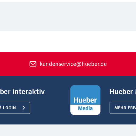
kundenservice@hueber.de
ber interaktiv
Hueber 
M LOGIN
MEHR ERF