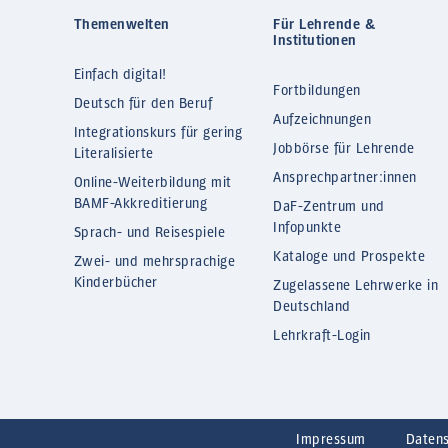
Themenwelten
Für Lehrende &
Institutionen
Einfach digital!
Fortbildungen
Deutsch für den Beruf
Aufzeichnungen
Integrationskurs für gering
Jobbörse für Lehrende
Literalisierte
Ansprechpartner:innen
Online-Weiterbildung mit
BAMF-Akkreditierung
DaF-Zentrum und
Infopunkte
Sprach- und Reisespiele
Kataloge und Prospekte
Zwei- und mehrsprachige
Kinderbücher
Zugelassene Lehrwerke in
Deutschland
Lehrkraft-Login
Impressum
Daten