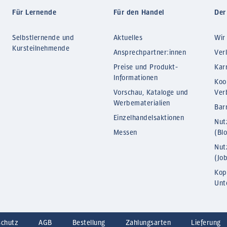
Für Lernende
Für den Handel
Der
Selbstlernende und
Aktuelles
Wir
Kursteilnehmende
Ansprechpartner:innen
Ver
Preise und Produkt-
Kar
Informationen
Koo
Vorschau, Kataloge und
Ver
Werbematerialien
Barr
Einzelhandelsaktionen
Nut
Messen
(Bl
Nut
(Jo
Kop
Unt
schutz
AGB
Bestellung
Zahlungsarten
Lieferung