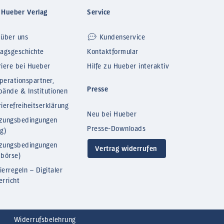
 Hueber Verlag
Service
 über uns
Kundenservice
lagsgeschichte
Kontaktformular
riere bei Hueber
Hilfe zu Hueber interaktiv
perationspartner,
Presse
bände & Institutionen
ierefreiheitserklärung
Neu bei Hueber
zungsbedingungen
Presse-Downloads
og)
zungsbedingungen
Vertrag widerrufen
bbörse)
ierregeln – Digitaler
erricht
Widerrufsbelehrung