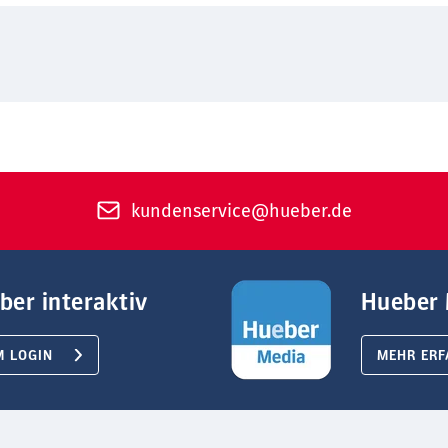
kundenservice@hueber.de
ber interaktiv
Hueber 
M LOGIN
MEHR ERF