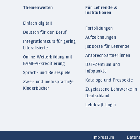
Themenwelten
Für Lehrende &
Institutionen
Einfach digital!
Fortbildungen
Deutsch für den Beruf
Aufzeichnungen
Integrationskurs für gering
Jobbörse für Lehrende
Literalisierte
Ansprechpartner:innen
Online-Weiterbildung mit
BAMF-Akkreditierung
DaF-Zentrum und
Infopunkte
Sprach- und Reisespiele
Kataloge und Prospekte
Zwei- und mehrsprachige
Kinderbücher
Zugelassene Lehrwerke in
Deutschland
Lehrkraft-Login
Impressum
Daten