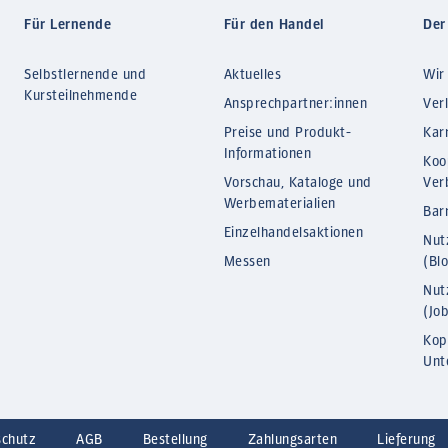
Für Lernende
Für den Handel
Der
Selbstlernende und
Aktuelles
Wir
Kursteilnehmende
Ansprechpartner:innen
Ver
Preise und Produkt-
Kar
Informationen
Koo
Vorschau, Kataloge und
Ver
Werbematerialien
Barr
Einzelhandelsaktionen
Nut
Messen
(Bl
Nut
(Jo
Kop
Unt
schutz
AGB
Bestellung
Zahlungsarten
Lieferung