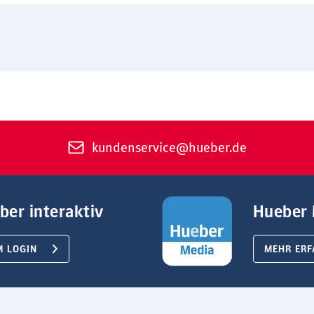
kundenservice@hueber.de
ber interaktiv
Hueber 
M LOGIN
MEHR ERF