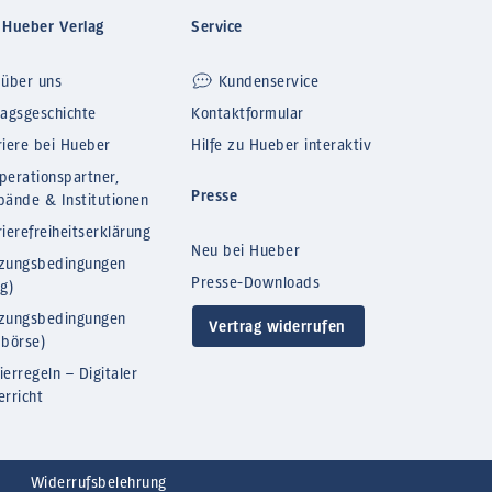
 Hueber Verlag
Service
 über uns
Kundenservice
lagsgeschichte
Kontaktformular
riere bei Hueber
Hilfe zu Hueber interaktiv
perationspartner,
Presse
bände & Institutionen
ierefreiheitserklärung
Neu bei Hueber
zungsbedingungen
Presse-Downloads
og)
zungsbedingungen
Vertrag widerrufen
bbörse)
ierregeln – Digitaler
erricht
Widerrufsbelehrung