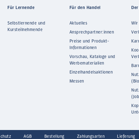
Für Lernende
Für den Handel
Der
Selbstlernende und
Aktuelles
Wir
Kursteilnehmende
Ansprechpartner:innen
Ver
Preise und Produkt-
Kar
Informationen
Koo
Vorschau, Kataloge und
Ver
Werbematerialien
Barr
Einzelhandelsaktionen
Nut
Messen
(Bl
Nut
(Jo
Kop
Unt
schutz
AGB
Bestellung
Zahlungsarten
Lieferung