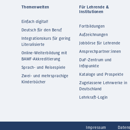
Themenwelten
Für Lehrende &
Institutionen
Einfach digital!
Fortbildungen
Deutsch für den Beruf
Aufzeichnungen
Integrationskurs für gering
Jobbörse für Lehrende
Literalisierte
Ansprechpartner:innen
Online-Weiterbildung mit
BAMF-Akkreditierung
DaF-Zentrum und
Infopunkte
Sprach- und Reisespiele
Kataloge und Prospekte
Zwei- und mehrsprachige
Kinderbücher
Zugelassene Lehrwerke in
Deutschland
Lehrkraft-Login
Impressum
Daten