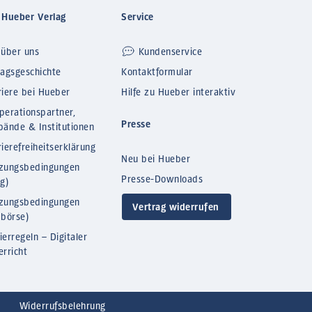
 Hueber Verlag
Service
 über uns
Kundenservice
lagsgeschichte
Kontaktformular
riere bei Hueber
Hilfe zu Hueber interaktiv
perationspartner,
Presse
bände & Institutionen
ierefreiheitserklärung
Neu bei Hueber
zungsbedingungen
Presse-Downloads
og)
zungsbedingungen
Vertrag widerrufen
bbörse)
ierregeln – Digitaler
erricht
Widerrufsbelehrung