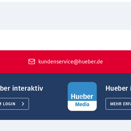
kundenservice@hueber.de
ber interaktiv
Hueber 
M LOGIN
MEHR ERF