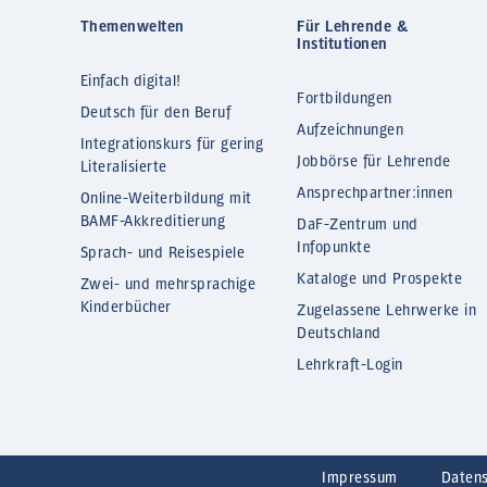
Themenwelten
Für Lehrende &
Institutionen
Einfach digital!
Fortbildungen
Deutsch für den Beruf
Aufzeichnungen
Integrationskurs für gering
Jobbörse für Lehrende
Literalisierte
Ansprechpartner:innen
Online-Weiterbildung mit
BAMF-Akkreditierung
DaF-Zentrum und
Infopunkte
Sprach- und Reisespiele
Kataloge und Prospekte
Zwei- und mehrsprachige
Kinderbücher
Zugelassene Lehrwerke in
Deutschland
Lehrkraft-Login
Impressum
Daten