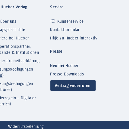
 Hueber Verlag
Service
 über uns
Kundenservice
lagsgeschichte
Kontaktformular
riere bei Hueber
Hilfe zu Hueber interaktiv
perationspartner,
Presse
bände & Institutionen
ierefreiheitserklärung
Neu bei Hueber
zungsbedingungen
Presse-Downloads
og)
zungsbedingungen
Vertrag widerrufen
bbörse)
ierregeln – Digitaler
erricht
Widerrufsbelehrung