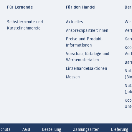
Für Lernende
Für den Handel
Der
Selbstlernende und
Aktuelles
Wir
Kursteilnehmende
Ansprechpartner:innen
Ver
Preise und Produkt-
Kar
Informationen
Koo
Vorschau, Kataloge und
Ver
Werbematerialien
Barr
Einzelhandelsaktionen
Nut
Messen
(Bl
Nut
(Jo
Kop
Unt
schutz
AGB
Bestellung
Zahlungsarten
Lieferung