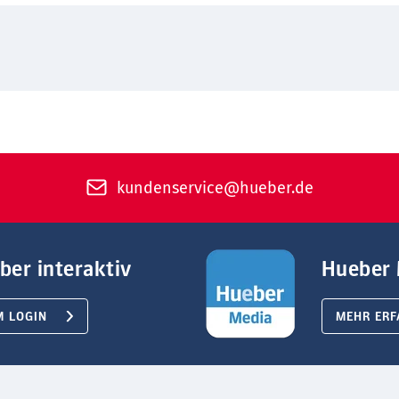
kundenservice@hueber.de
ber interaktiv
Hueber 
M LOGIN
MEHR ERF