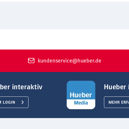
kundenservice@hueber.de
ber interaktiv
Hueber 
M LOGIN
MEHR ERF