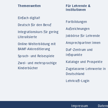
Themenwelten
Für Lehrende &
Institutionen
Einfach digital!
Fortbildungen
Deutsch für den Beruf
Aufzeichnungen
Integrationskurs für gering
Jobbörse für Lehrende
Literalisierte
Ansprechpartner:innen
Online-Weiterbildung mit
BAMF-Akkreditierung
DaF-Zentrum und
Infopunkte
Sprach- und Reisespiele
Kataloge und Prospekte
Zwei- und mehrsprachige
Kinderbücher
Zugelassene Lehrwerke in
Deutschland
Lehrkraft-Login
Impressum
Daten