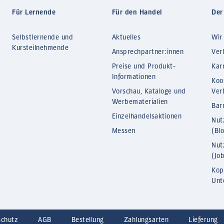
Für Lernende
Für den Handel
Der
Selbstlernende und
Aktuelles
Wir
Kursteilnehmende
Ansprechpartner:innen
Ver
Preise und Produkt-
Kar
Informationen
Koo
Vorschau, Kataloge und
Ver
Werbematerialien
Barr
Einzelhandelsaktionen
Nut
Messen
(Bl
Nut
(Jo
Kop
Unt
schutz
AGB
Bestellung
Zahlungsarten
Lieferung