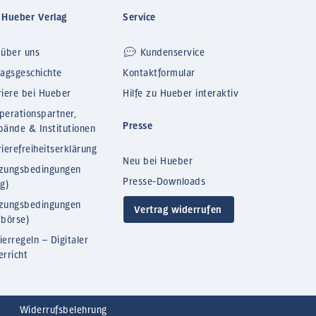
 Hueber Verlag
Service
 über uns
Kundenservice
lagsgeschichte
Kontaktformular
riere bei Hueber
Hilfe zu Hueber interaktiv
perationspartner,
Presse
bände & Institutionen
ierefreiheitserklärung
Neu bei Hueber
zungsbedingungen
Presse-Downloads
og)
zungsbedingungen
Vertrag widerrufen
bbörse)
ierregeln – Digitaler
erricht
Widerrufsbelehrung