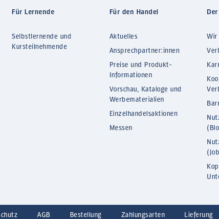
Für Lernende
Für den Handel
Der
Selbstlernende und
Aktuelles
Wir
Kursteilnehmende
Ansprechpartner:innen
Ver
Preise und Produkt-
Kar
Informationen
Koo
Vorschau, Kataloge und
Ver
Werbematerialien
Barr
Einzelhandelsaktionen
Nut
Messen
(Bl
Nut
(Jo
Kop
Unt
schutz
AGB
Bestellung
Zahlungsarten
Lieferung