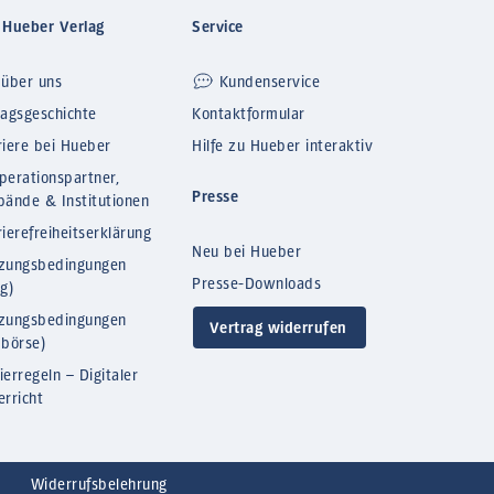
 Hueber Verlag
Service
 über uns
Kundenservice
lagsgeschichte
Kontaktformular
riere bei Hueber
Hilfe zu Hueber interaktiv
perationspartner,
Presse
bände & Institutionen
ierefreiheitserklärung
Neu bei Hueber
zungsbedingungen
Presse-Downloads
og)
zungsbedingungen
Vertrag widerrufen
bbörse)
ierregeln – Digitaler
erricht
Widerrufsbelehrung