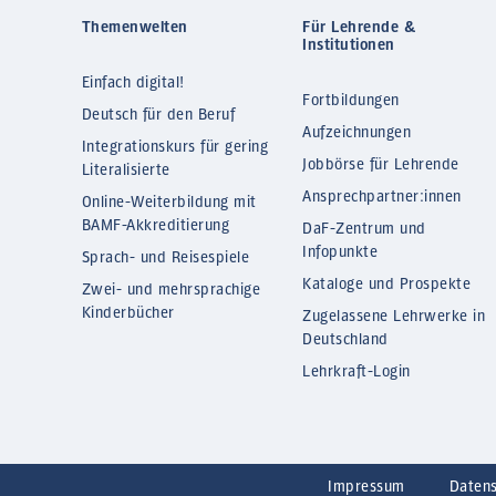
Themenwelten
Für Lehrende &
Institutionen
Einfach digital!
Fortbildungen
Deutsch für den Beruf
Aufzeichnungen
Integrationskurs für gering
Jobbörse für Lehrende
Literalisierte
Ansprechpartner:innen
Online-Weiterbildung mit
BAMF-Akkreditierung
DaF-Zentrum und
Infopunkte
Sprach- und Reisespiele
Kataloge und Prospekte
Zwei- und mehrsprachige
Kinderbücher
Zugelassene Lehrwerke in
Deutschland
Lehrkraft-Login
Impressum
Daten