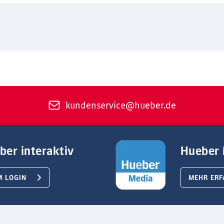
kundenservice@hueber.de
ber interaktiv
Hueber 
M LOGIN
MEHR ERF