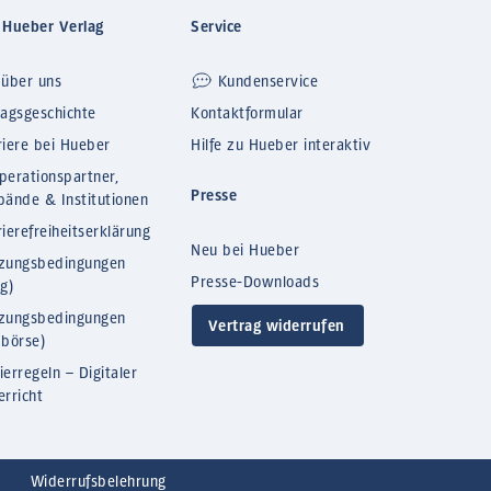
 Hueber Verlag
Service
 über uns
Kundenservice
lagsgeschichte
Kontaktformular
riere bei Hueber
Hilfe zu Hueber interaktiv
perationspartner,
Presse
bände & Institutionen
ierefreiheitserklärung
Neu bei Hueber
zungsbedingungen
Presse-Downloads
og)
zungsbedingungen
Vertrag widerrufen
bbörse)
ierregeln – Digitaler
erricht
Widerrufsbelehrung