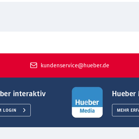
kundenservice@hueber.de
ber interaktiv
Hueber 
M LOGIN
MEHR ERF