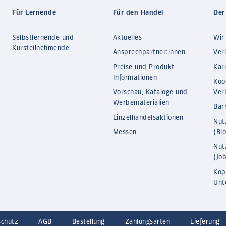
Für Lernende
Für den Handel
Der
Selbstlernende und
Aktuelles
Wir
Kursteilnehmende
Ansprechpartner:innen
Ver
Preise und Produkt-
Kar
Informationen
Koo
Vorschau, Kataloge und
Ver
Werbematerialien
Barr
Einzelhandelsaktionen
Nut
Messen
(Bl
Nut
(Jo
Kop
Unt
schutz
AGB
Bestellung
Zahlungsarten
Lieferung