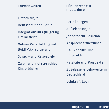
Themenwelten
Für Lehrende &
Institutionen
Einfach digital!
Fortbildungen
Deutsch für den Beruf
Aufzeichnungen
Integrationskurs für gering
Jobbörse für Lehrende
Literalisierte
Ansprechpartner:innen
Online-Weiterbildung mit
BAMF-Akkreditierung
DaF-Zentrum und
Infopunkte
Sprach- und Reisespiele
Kataloge und Prospekte
Zwei- und mehrsprachige
Kinderbücher
Zugelassene Lehrwerke in
Deutschland
Lehrkraft-Login
Impressum
Daten