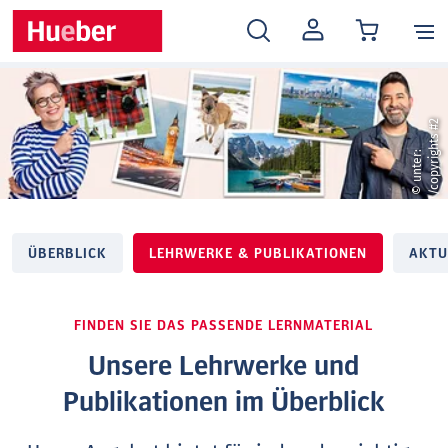
MEIN
KONTO
2
©
u
n
t
e
r
:
/
c
o
p
y
r
i
g
h
t
s
#
ÜBERBLICK
LEHRWERKE & PUBLIKATIONEN
AKTU
FINDEN SIE DAS PASSENDE LERNMATERIAL
Unsere Lehrwerke und
Publikationen im Überblick