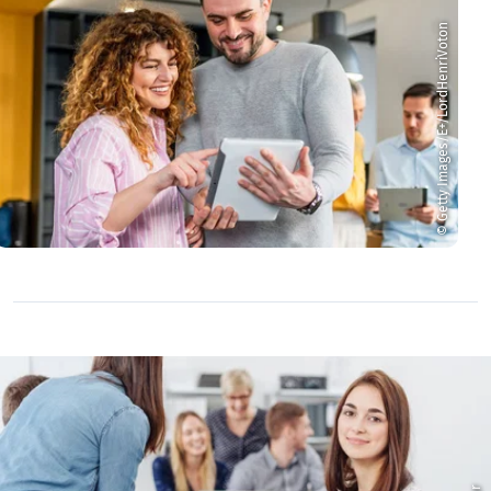
© Getty Images/E+/LordHenriVoton