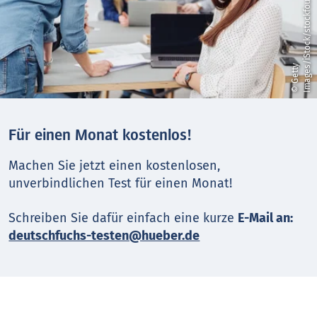
r
©
G
e
t
t
y
I
m
a
g
e
s
/
i
S
t
o
c
k
/
s
t
o
c
k
f
o
u
Für einen Monat kostenlos!
Machen Sie jetzt einen kostenlosen,
unverbindlichen Test für einen Monat!
Schreiben Sie dafür einfach eine kurze
E-Mail an:
deutschfuchs-testen@hueber.de