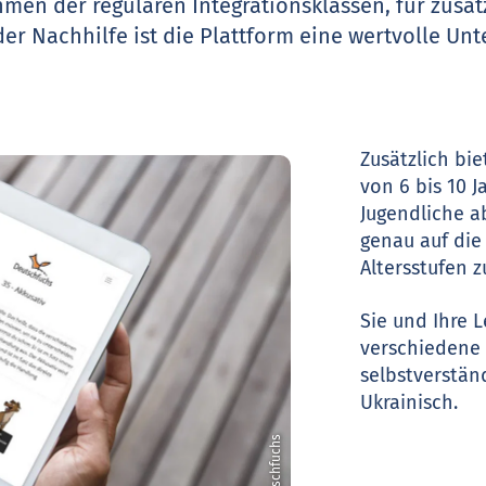
men der regulären Integrationsklassen, für zusät
der Nachhilfe ist die Plattform eine wertvolle Unt
Zusätzlich bi
von 6 bis 10 
Jugendliche ab
genau auf die
Altersstufen z
Sie und Ihre 
verschiedene 
selbstverständ
Ukrainisch.
© Deutschfuchs