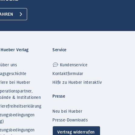
AHREN
 Hueber Verlag
Service
 über uns
Kundenservice
lagsgeschichte
Kontaktformular
riere bei Hueber
Hilfe zu Hueber interaktiv
perationspartner,
Presse
bände & Institutionen
ierefreiheitserklärung
Neu bei Hueber
zungsbedingungen
Presse-Downloads
og)
zungsbedingungen
Vertrag widerrufen