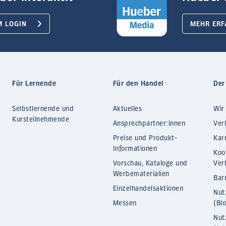
M LOGIN
MEHR ERF
Für Lernende
Für den Handel
Der
Selbstlernende und
Aktuelles
Wir
Kursteilnehmende
Ansprechpartner:innen
Ver
Preise und Produkt-
Kar
Informationen
Koo
Vorschau, Kataloge und
Ver
Werbematerialien
Barr
Einzelhandelsaktionen
Nut
Messen
(Bl
Nut