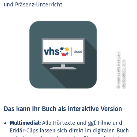
und Präsenz-Unterricht.
©
c
o
n
t
r
a
s
t
w
e
r
k
t
a
t
t
/
s
t
o
c
k
.
a
d
o
b
e
.
c
o
s
m
Das kann Ihr Buch als interaktive Version
Multimedial:
Alle Hörtexte und ggf. Filme und
Erklär-Clips lassen sich direkt im digitalen Buch