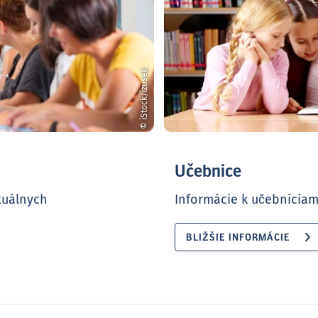
© iStock/izusek
Učebnice
tuálnych
Informácie k učebniciam
BLIŽŠIE INFORMÁCIE