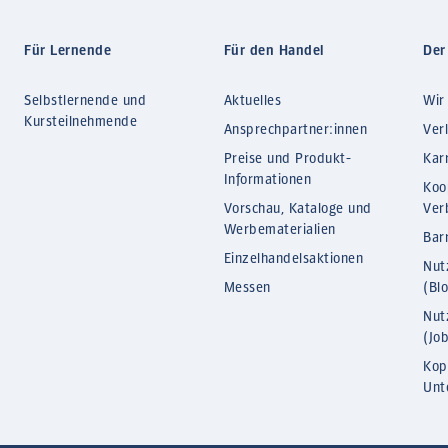
Für Lernende
Für den Handel
Der
Selbstlernende und
Aktuelles
Wir
Kursteilnehmende
Ansprechpartner:innen
Ver
Preise und Produkt-
Kar
Informationen
Koo
Vorschau, Kataloge und
Ver
Werbematerialien
Barr
Einzelhandelsaktionen
Nut
Messen
(Bl
Nut
(Jo
Kop
Unt