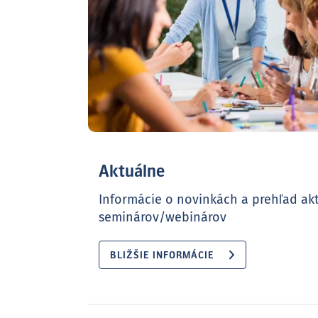
Aktuálne
Informácie o novinkách a prehľad ak
seminárov/webinárov
BLIŽŠIE INFORMÁCIE