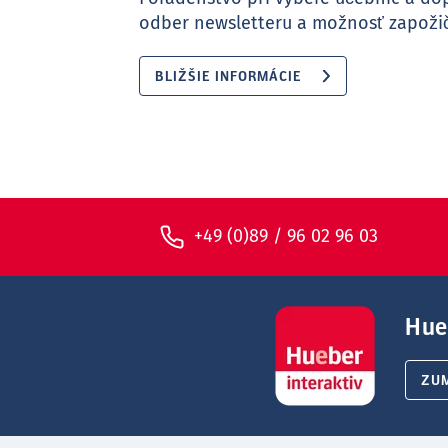
odber newsletteru a možnosť zapožič
BLIŽŠIE INFORMÁCIE
+49 (0)89 / 96 02 96 03
Hue
ZU