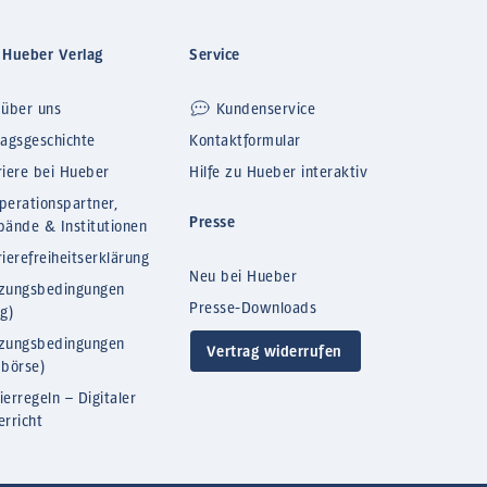
 Hueber Verlag
Service
 über uns
Kundenservice
lagsgeschichte
Kontaktformular
riere bei Hueber
Hilfe zu Hueber interaktiv
perationspartner,
Presse
bände & Institutionen
ierefreiheitserklärung
Neu bei Hueber
zungsbedingungen
Presse-Downloads
og)
zungsbedingungen
Vertrag widerrufen
bbörse)
ierregeln – Digitaler
erricht