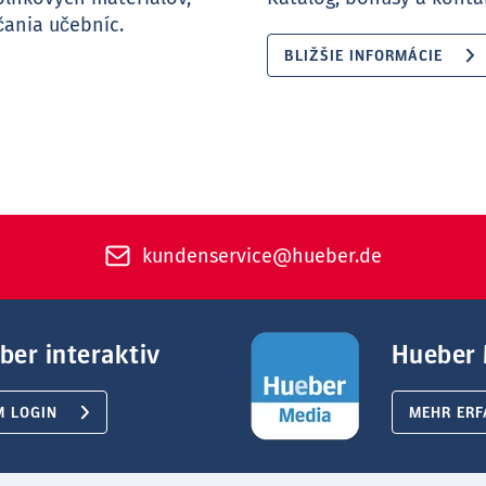
ania učebníc.
BLIŽŠIE INFORMÁCIE
kundenservice@hueber.de
ber interaktiv
Hueber 
M LOGIN
MEHR ERF