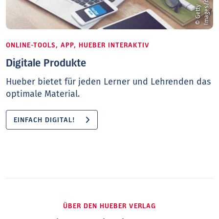
©
G
e
t
t
y
I
m
a
g
e
s
/
i
S
t
o
c
k
/
m
a
c
t
r
u
n
ONLINE-TOOLS, APP, HUEBER INTERAKTIV
Digitale Produkte
Hueber bietet für jeden Lerner und Lehrenden das
optimale Material.
EINFACH DIGITAL!
ÜBER DEN HUEBER VERLAG