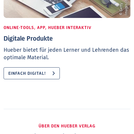
©
G
e
t
t
y
I
m
a
g
e
s
/
i
S
t
o
c
k
/
m
a
c
t
r
u
n
ONLINE-TOOLS, APP, HUEBER INTERAKTIV
Digitale Produkte
Hueber bietet für jeden Lerner und Lehrenden das
optimale Material.
EINFACH DIGITAL!
ÜBER DEN HUEBER VERLAG