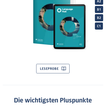
A2
B1
B2
C1
LESEPROBE
Die wichtigsten Pluspunkte