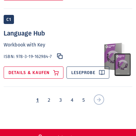
C1
Language Hub
Workbook with Key
ISBN:
978-3-19-162984-7
DETAILS & KAUFEN
LESEPROBE
1
2
3
4
5