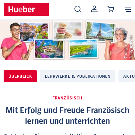
MEIN
KONTO
3
©
u
n
t
e
r
:
/
c
o
p
y
r
i
g
h
t
s
#
ÜBERBLICK
LEHRWERKE & PUBLIKATIONEN
AKTU
FRANZÖSISCH
Mit Erfolg und Freude Französisch
lernen und unterrichten