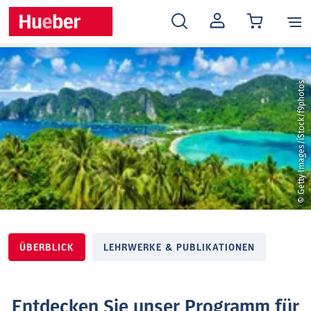
MEIN
KONTO
© Getty Images/iStock/f9photos
ÜBERBLICK
LEHRWERKE & PUBLIKATIONEN
Entdecken Sie unser Programm für