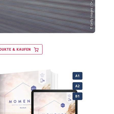
© Getty Images / E+ / Geber86
DUKTE & KAUFEN
A1
A2
B1