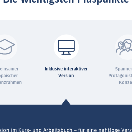
einsamer
Inklusive interaktiver
Spanne
opäischer
Version
Protagonis
enzrahmen
Konze
ersion im Kurs- und Arbeitsbuch – für eine nahtlose Ve