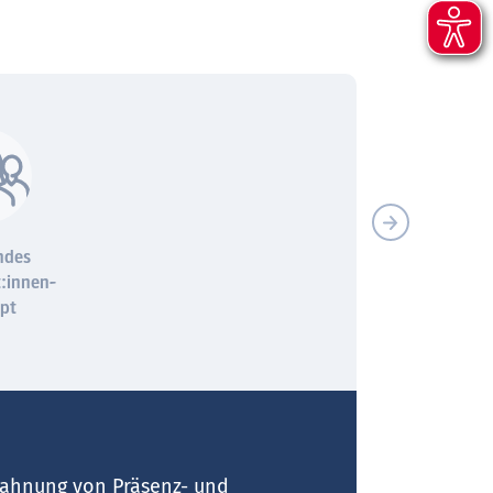
ndes
Filme und Erklär-Clips
App Hueber Inter
t:innen-
pt
rzahnung von Präsenz- und