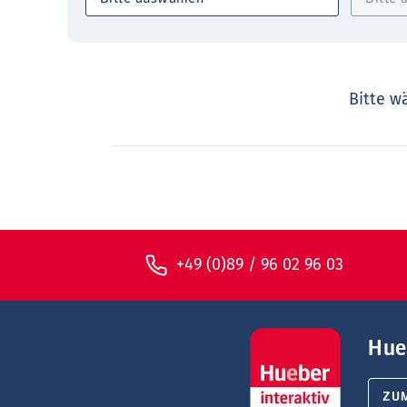
Bitte w
+49 (0)89 / 96 02 96 03
Hue
ZU