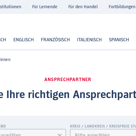
stitutionen
Für Lernende
Für den Handel
Fortbildungen
SCH
ENGLISCH
FRANZÖSISCH
ITALIENISCH
SPANISCH
:innen
ANSPRECHPARTNER
e Ihre richtigen Ansprechpar
AND
KREIS / LANDKREIS / KREISFREIE S