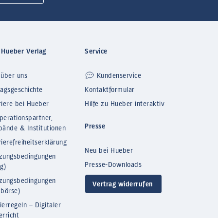
 Hueber Verlag
Service
 über uns
Kundenservice
lagsgeschichte
Kontaktformular
riere bei Hueber
Hilfe zu Hueber interaktiv
perationspartner,
Presse
bände & Institutionen
ierefreiheitserklärung
Neu bei Hueber
zungsbedingungen
Presse-Downloads
og)
zungsbedingungen
Vertrag widerrufen
bbörse)
ierregeln – Digitaler
erricht