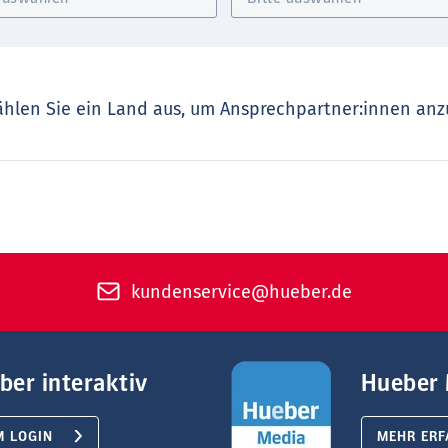
ählen Sie ein Land aus, um Ansprechpartner:innen anz
kundenservice@hueber.de
ber interaktiv
Hueber 
M LOGIN
MEHR ERF