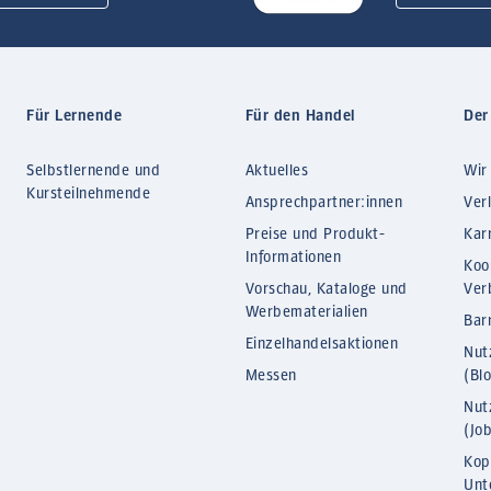
Für Lernende
Für den Handel
Der
Selbstlernende und
Aktuelles
Wir
Kursteilnehmende
Ansprechpartner:innen
Ver
Preise und Produkt-
Kar
Informationen
Koo
Vorschau, Kataloge und
Ver
Werbematerialien
Barr
Einzelhandelsaktionen
Nut
Messen
(Bl
Nut
(Jo
Kop
Unt