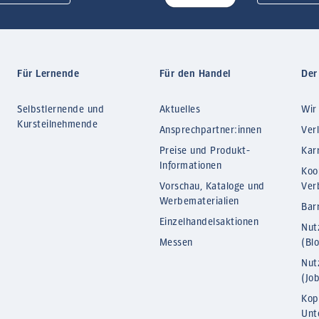
Für Lernende
Für den Handel
Der
Selbstlernende und
Aktuelles
Wir
Kursteilnehmende
Ansprechpartner:innen
Ver
Preise und Produkt-
Kar
Informationen
Koo
Vorschau, Kataloge und
Ver
Werbematerialien
Barr
Einzelhandelsaktionen
Nut
Messen
(Bl
Nut
(Jo
Kop
Unt