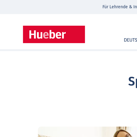
Für Lehrende & In
DEUT
S