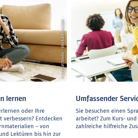
© Jet Cat Studio - stock.adobe.com
n lernen
Umfassender Servic
rlernen oder Ihre
Sie besuchen einen Spr
lt verbessern? Entdecken
arbeitet? Zum Kurs- und
rnmaterialien – von
zahlreiche hilfreiche Zu
und Lektüren bis hin zur