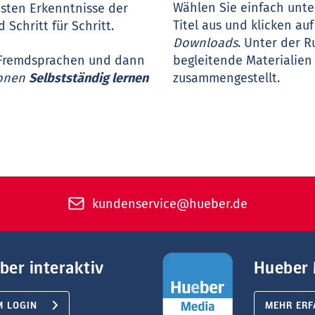
Wählen Sie einfach unte
sten Erkenntnisse der
Titel aus und klicken a
 Schritt für Schritt.
Downloads
. Unter der R
0 Fremdsprachen und dann
begleitende Materialien 
ionen
Selbstständig lernen
zusammengestellt.
kundenservice@hueber.de
ber interaktiv
Hueber 
M LOGIN
MEHR ERF