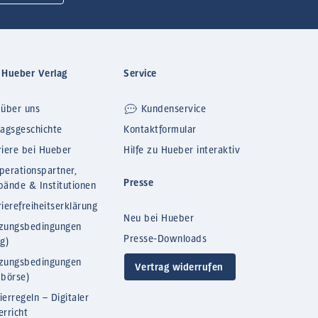
 Hueber Verlag
Service
 über uns
Kundenservice
lagsgeschichte
Kontaktformular
riere bei Hueber
Hilfe zu Hueber interaktiv
perationspartner,
Presse
bände & Institutionen
ierefreiheitserklärung
Neu bei Hueber
zungsbedingungen
Presse-Downloads
og)
zungsbedingungen
Vertrag widerrufen
bbörse)
ierregeln – Digitaler
erricht