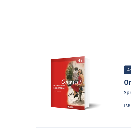
A
On
Spr
IS