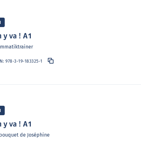
1
 y va ! A1
ammatiktrainer
BN:
978-3-19-183325-1
1
 y va ! A1
bouquet de Joséphine