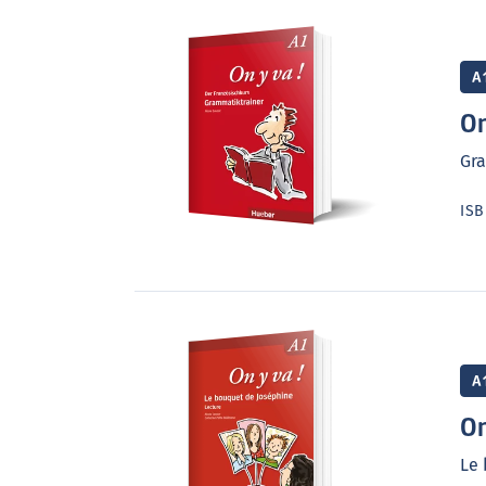
A
On
Gr
IS
A
On
Le 