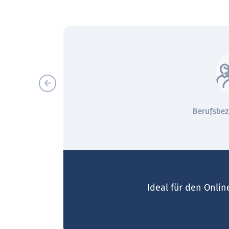
igitale Ausgabe
Klare Lernziele
Berufsbe
Ideal für den Onli