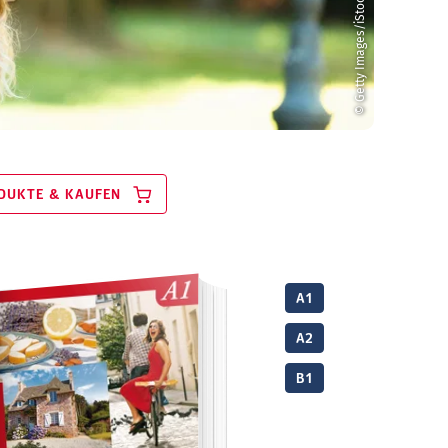
© Getty Images/iStock/grki
DUKTE & KAUFEN
A1
A2
B1