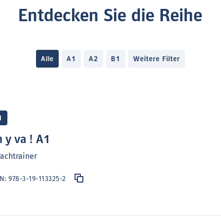
Entdecken Sie die Reihe
Alle
A1
A2
B1
Weitere Filter
1
 y va ! A1
achtrainer
BN:
978-3-19-113325-2