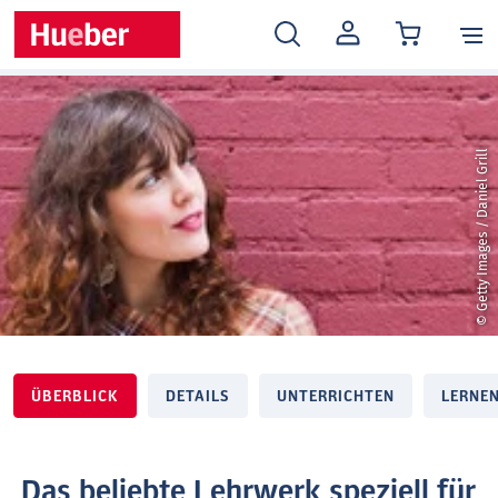
MEIN
KONTO
© Getty Images / Daniel Grill
ÜBERBLICK
DETAILS
UNTERRICHTEN
LERNE
Das beliebte Lehrwerk speziell für