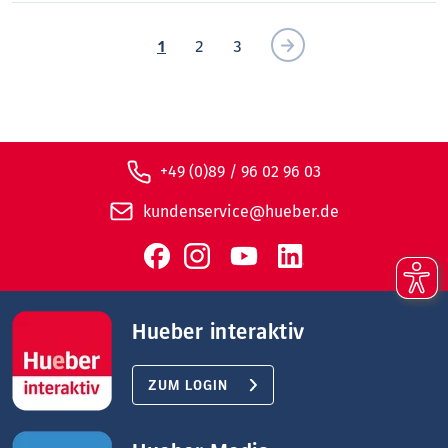
1
2
3
+49 (0)89 / 96 02 96 03
kundenservice@hueber.de
Hueber interaktiv
ZUM LOGIN