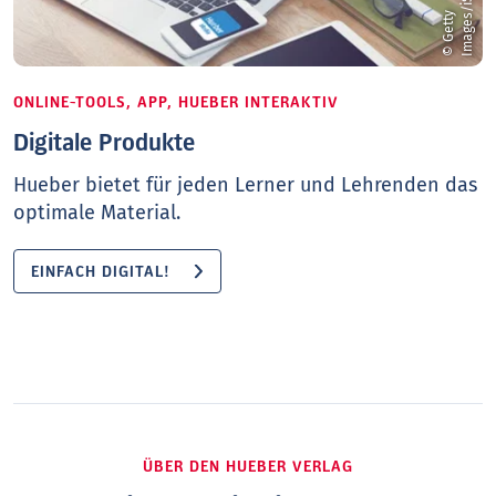
©
G
e
t
t
y
I
m
a
g
e
s
/
i
S
t
o
c
k
/
m
a
c
t
r
u
n
ONLINE-TOOLS, APP, HUEBER INTERAKTIV
Digitale Produkte
Hueber bietet für jeden Lerner und Lehrenden das
optimale Material.
EINFACH DIGITAL!
ÜBER DEN HUEBER VERLAG