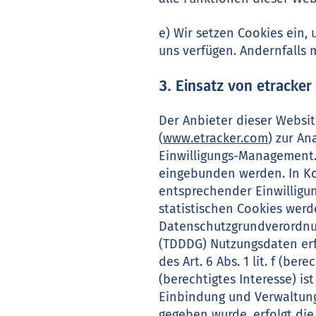
e) Wir setzen Cookies ein, 
uns verfügen. Andernfalls 
3. Einsatz von etracker
Der Anbieter dieser Websi
(
www.etracker.com
) zur A
Einwilligungs-Management.
eingebunden werden. In K
entsprechender Einwilligu
statistischen Cookies wer
Datenschutzgrundverordnu
(TDDDG) Nutzungsdaten erf
des Art. 6 Abs. 1 lit. f (b
(berechtigtes Interesse) i
Einbindung und Verwaltung
gegeben wurde, erfolgt die 