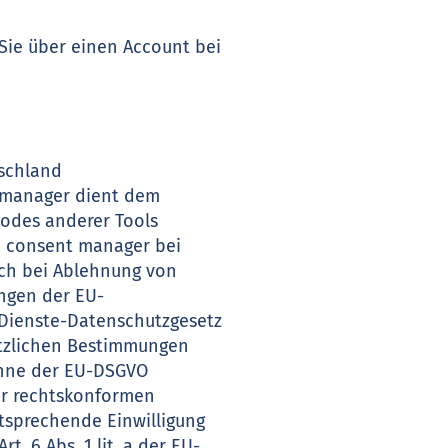
s Sie über einen Account bei
tschland
t manager dient dem
odes anderer Tools
d consent manager bei
uch bei Ablehnung von
ngen der EU-
Dienste-Datenschutzgesetz
etzlichen Bestimmungen
 Sinne der EU-DSGVO
ner rechtskonformen
tsprechende Einwilligung
. 6 Abs. 1 lit. a der EU-