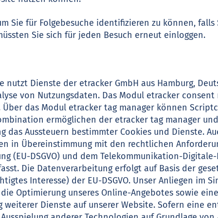
um Sie für Folgebesuche identifizieren zu können, fall
müssten Sie sich für jeden Besuch erneut einloggen.
te nutzt Dienste der etracker GmbH aus Hamburg, Deu
nalyse von Nutzungsdaten. Das Modul etracker consen
 Über das Modul etracker tag manager können Scriptc
ombination ermöglichen der etracker tag manager un
ng das Aussteuern bestimmter Cookies und Dienste. A
den in Übereinstimmung mit den rechtlichen Anforderu
ng (EU-DSGVO) und dem Telekommunikation-Digitale-
asst. Die Datenverarbeitung erfolgt auf Basis der ges
erechtigtes Interesse) der EU-DSGVO. Unser Anliegen im
st die Optimierung unseres Online-Angebotes sowie ei
 weiterer Dienste auf unserer Website. Sofern eine en
Ausspielung anderer Technologien auf Grundlage von Art