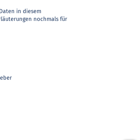
 Daten in diesem
rläuterungen nochmals für
ueber