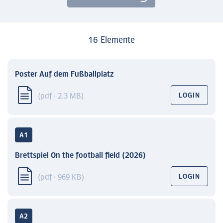
16 Elemente
Poster Auf dem Fußballplatz
(pdf · 2.3 MB)
LOGIN
A1
Brettspiel On the football field (2026)
(pdf · 969 KB)
LOGIN
A2