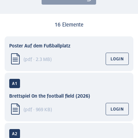
16 Elemente
Poster Auf dem Fußballplatz
(pdf · 2.3 MB)
LOGIN
A1
Brettspiel On the football field (2026)
(pdf · 969 KB)
LOGIN
A2