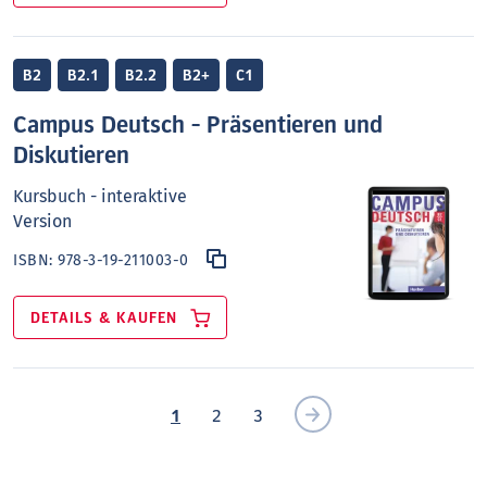
B2
B2.1
B2.2
B2+
C1
Campus Deutsch - Präsentieren und
Diskutieren
Kursbuch - interaktive
Version
ISBN:
978-3-19-211003-0
DETAILS & KAUFEN
1
2
3