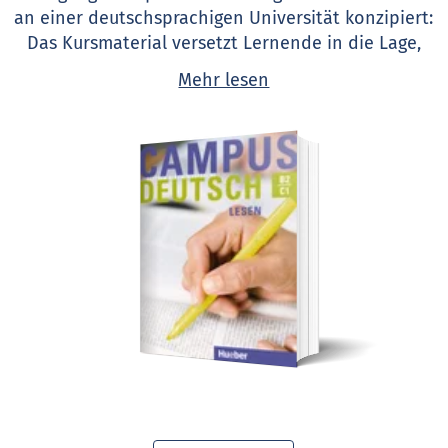
an einer deutschsprachigen Universität konzipiert:
Das Kursmaterial versetzt Lernende in die Lage,
den Beginn ihres Fachstudiums (1./2. Semester)
Mehr lesen
sprachlich und methodisch zu bewältigen.
Fit fürs Fachstudium
Die Bände
Lesen, Hören und Mitschreiben,
Präsentieren und Diskutieren
sowie
Schreiben
vermitteln über die Sprache hinaus die kulturellen
Techniken und methodischen Fertigkeiten für ein
erfolgreiches Studium – dabei setzen die Texte und
Aufgaben aus dem natur- und
geisteswissenschaftlichen Fächerkanon keine
speziellen Fachkenntnisse voraus.
Campus Deutsch
ist auch zum Selbststudium
geeignet.