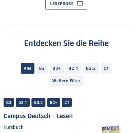
LESEPROBE
Erfahrene Autoren
Der Herausgeber Prof. Oliver Bayerlein und die
Autoren der einzelnen Bände verfügen über
jahrelange Unterrichtserfahrung im universitären
Bereich – sie wissen genau, auf welche
Entdecken Sie die Reihe
sprachlichen Kompetenzen und methodischen
Fertigkeiten es für ein effektives Studium
ankommt.
Alle
B2
B2+
B2.1
B2.2
C1
Weitere Filter
B2
B2.1
B2.2
B2+
C1
Campus Deutsch - Lesen
Kursbuch